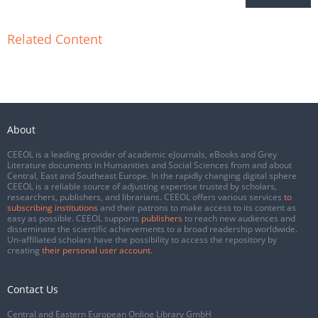
Related Content
About
CEEOL is a leading provider of academic eJournals, eBooks and Grey
Literature documents in Humanities and Social Sciences from and about
Central, East and Southeast Europe. In the rapidly changing digital sphere
CEEOL is a reliable source of adjusting expertise trusted by scholars,
researchers, publishers, and librarians. CEEOL offers various services
to
subscribing institutions
and their patrons to make access to its content as
easy as possible. CEEOL supports
publishers
to reach new audiences and
disseminate the scientific achievements to a broad readership worldwide.
Un-affiliated scholars have the possibility to access the repository by
creating
their personal user account
.
Contact Us
Central and Eastern European Online Library GmbH