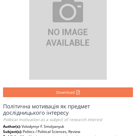
Download
Політична мотивація як предмет
дослідницького інтересу
Political motivation as a subject of research interest
Author(s):
Volodymyr F. Smolyanyuk
Subject(s):
Politics / Political Sciences, Review