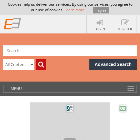
Cookies help us deliver our services. By using our services, you agree to
our use of cookies.
Learn more
.
I agree
LOG IN
REGISTER
Advanced Search
MENU