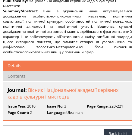
Published by:
Національна академія керівних кадрів культури і
мистецтв
Summary/Abstract:
Нині в українській науці актуалізувалися
дослідження особистісно-психологічних настанов, політичної
соціалізації, політичної культури, особливостей політичної поведінки,
політичної діяльності та політичної участі. Водночас сучасні
дослідження політичної активності мають здебільшого фрагментарний
характер і не забезпечують об'єктивного аналізу глибинної природи
цього складного поняття, що вимагає створення узагальненої та
уніфікованої теоретико-методологічної бази вивчення
особистіснопсихологічних явищ у політичній сфері.
Details
Contents
Journal:
Вісник Національної академії керівних
кадрів культури і мистецтв
Issue Year:
2010
Issue No:
3
Page Range:
220-221
Page Count:
2
Language:
Ukrainian
Back to list