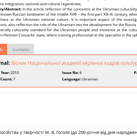
ure integration; national and cultural regenerate;
y/Abstract:
In the article reflection of the соncentre at the Ukrainian culturality
-known Russian landowner of the middle XVIII – the first part XIX-th century, wher
hare at the Ukrainian national culture. It is important aspect of the investig
ons, also reflection the role of the Ukrainian into the development for the Russia c
erally culturality standard for the Ukrainian people and existence at the cultur
n-Hetman-Cossacks’ state, where training professional at the specialist in the s
ls
Contents
rnal:
Вісник Національної академії керівних кадрів культу
 Year:
2010
Issue No:
4
P
 Count:
7
Language:
Ukrainian
сійства у творчості М. В. Гоголя (до 200-річчя від дня народж