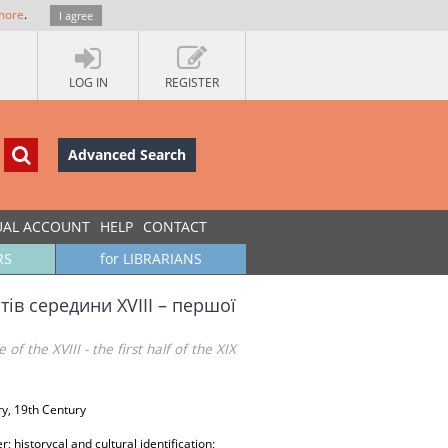
more
.
I agree
LOG IN
REGISTER
Advanced Search
UAL ACCOUNT
HELP
CONTACT
RS
for LIBRARIANS
тів середини XVIII – першої
f the XVIII - the first half of the XIX
ry, 19th Century
 historycal and cultural identification;