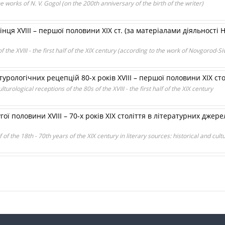
e works of N. V. Gogol (on the 200th anniversary of the birth of the writer)
інця XVIII – першої половини XIX ст. (за матеріалами діяльності
 of the XVIII - the first half of the XIX century (according to the work of Novgorod-
ьтурологічних рецепцій 80-х років XVIII – першої половини XIX ст
turological receptions of the 80s of the XVIII - the first half of the XIX century
ї половини XVIII – 70-х років ХІХ століття в літературних джере
f of the 18th - 70th years of the XIX century in literary sources: historical and cul