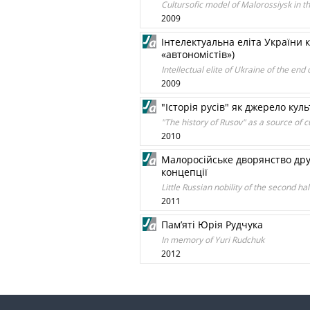
Cultursofic model of Malorossiysk in th
2009
Інтелектуальна еліта України к
«автономістів»)
Intellectual elite of Ukraine of the end
2009
"Історія русів" як джерело кул
"The history of Rusov" as a source of cul
2010
Малоросійське дворянство друго
концепції
Little Russian nobility of the second hal
2011
Пам’яті Юрія Рудчука
In memory of Yuri Rudchuk
2012