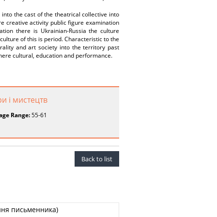
 into the cast of the theatrical collective into
e creative activity public figure examination
ation there is Ukrainian-Russia the culture
ulture of this is period. Characteristic to the
ality and art society into the territory past
phere cultural, education and performance.
ри і мистецтв
age Range:
55-61
Back to list
ення письменника)