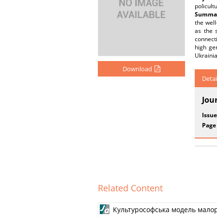
policult
Summar
the well
as the s
connecti
high gen
Ukrainia
Download
Detai
Jou
Issue
Page
Related Content
Культурософська модель малоро