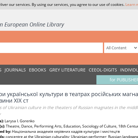
liver our services. By using our services, you agree to our use of cookies.
Learn 
S
JOURNALS
EBOOKS
GREY LITERATURE
CEEOL-DIGITS
INDIVID
for PUBLISHE
и української культури в театрах російських магна
ини XIX ст
 of Ukrainian culture in the theaters of Russian magnates in the middle o
y
s):
Larysa I. Gorenko
(s):
Theatre, Dance, Performing Arts, Education, Sociology of Culture, 18th Centu
ed by:
Національна академія керівних кадрів культури і мистецтв
ds:
cоncentre at the Ukrainian culturality; Ukrainian performer; Russian landowner;