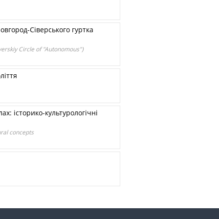
 Новгород-Сіверського гуртка
Siverskiy Circle of "Autonomous")
оліття
лах: історико-культурологічні
tural concepts