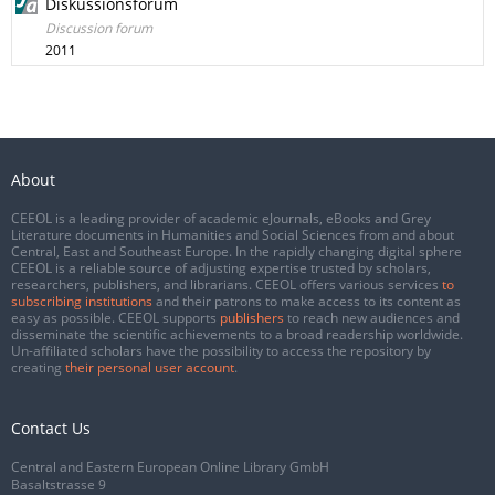
Diskussionsforum
Discussion forum
2011
About
CEEOL is a leading provider of academic eJournals, eBooks and Grey
Literature documents in Humanities and Social Sciences from and about
Central, East and Southeast Europe. In the rapidly changing digital sphere
CEEOL is a reliable source of adjusting expertise trusted by scholars,
researchers, publishers, and librarians. CEEOL offers various services
to
subscribing institutions
and their patrons to make access to its content as
easy as possible. CEEOL supports
publishers
to reach new audiences and
disseminate the scientific achievements to a broad readership worldwide.
Un-affiliated scholars have the possibility to access the repository by
creating
their personal user account
.
Contact Us
Central and Eastern European Online Library GmbH
Basaltstrasse 9