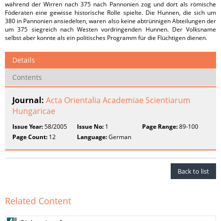
während der Wirren nach 375 nach Pannonien zog und dort als römische
Föderaten eine gewisse historische Rolle spielte. Die Hunnen, die sich um
380 in Pannonien ansiedelten, waren also keine abtrünnigen Abteilungen der
um 375 siegreich nach Westen vordringenden Hunnen. Der Volksname
selbst aber konnte als ein politisches Programm für die Flüchtigen dienen.
Details
Contents
Journal:
Acta Orientalia Academiae Scientiarum
Hungaricae
Issue Year:
58/2005
Issue No:
1
Page Range:
89-100
Page Count:
12
Language:
German
Back to list
Related Content