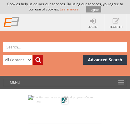
Cookies help us deliver our services. By using our services, you agree to
our use of cookies.
Learn more
.
I agree
LOG IN
REGISTER
Advanced Search
MENU