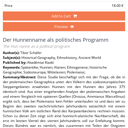
Price
18.00 €
Add to Cart
Preview
Der Hunnenname als politisches Programm
The Hun name as a political program
Author(s):
Tibor Schäfer
Subject(s):
Historical Geography, Ethnohistory, Ancient World
Published by:
Akadémiai Kiadó
Keywords:
Spätantike; Hunnen; Alanen; Ethnogenese; historische
Geographie; Südosteuropa; Mittelasien; Ptolemaios;
Summary/Abstract:
Diese Studie beschäftigt sich mit der Frage, ob die in
der ptolemaischen Geographica unter den Völkern des südosteuropäischen
Steppengebietes erwähnten Hunnen mit den Hunnen des Jahres 375
identisch sind. Aus einer eingehenden Analyse der ptolemaischen Angaben
und einem Vergleich mit späteren Quellen (Orosius, Ammianus Marcellinus)
ergibt sich, dass bei Ptolemaios kein Fehler unterlaufen ist und dass wir zu
Beginn des zweiten nachchristlichen Jahrhunderts tatsächlich mit einem
hunnischen Volk am östlichen Rand des Karpatenbeckens rechnen müssen.
Schon zu dieser Zeit zeigt sich eine hunnisch-alanische Nachbarschaft, die
erst im letzten Viertel des vierten Jahrhunderts voll zur Entfaltung kommt.
Dieses Bündnis war es nämlich, das zusammen mit Teilen der Ostgoten