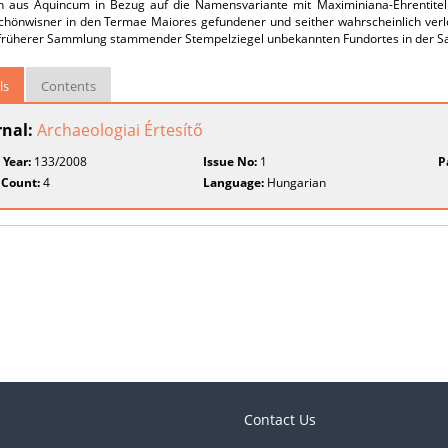
 aus Aquincum in Bezug auf die Namensvariante mit Maximiniana-Ehrentitel de
Schönwisner in den Termae Maiores gefundener und seither wahrscheinlich ver
 früherer Sammlung stammender Stempelziegel unbekannten Fundortes in der
ls
Contents
rnal:
Archaeologiai Értesítő
 Year:
133/2008
Issue No:
1
P
 Count:
4
Language:
Hungarian
Contact Us