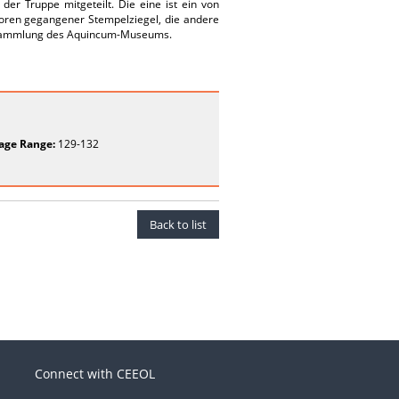
r Truppe mitgeteilt. Die eine ist ein von
loren gegangener Stempelziegel, die andere
 Sammlung des Aquincum-Museums.
age Range:
129-132
Back to list
Connect with CEEOL