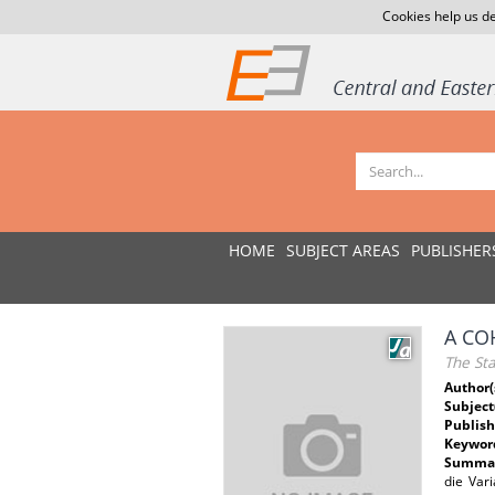
Cookies help us de
HOME
SUBJECT AREAS
PUBLISHER
A CO
The St
Author(
Subject
Publish
Keywor
Summar
die Var