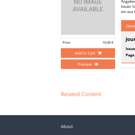
Angaben
István 
ein aus
Detai
Jou
Price
10.00 €
Issue
Add to Cart
Page
Preview
Related Content
About