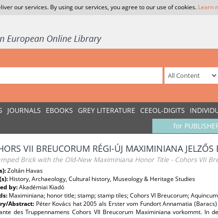
liver our services. By using our services, you agree to our use of cookies.
Learn 
S
JOURNALS
EBOOKS
GREY LITERATURE
CEEOL-DIGITS
INDIVID
for PUBLISHE
HORS VII BREUCORUM RÉGI-ÚJ MAXIMINIANA JELZŐS 
amped Brick with the Old-New Maximiniana Honor Title - Cohors VII B
s):
Zoltán Havas
(s):
History, Archaeology, Cultural history, Museology & Heritage Studies
ed by:
Akadémiai Kiadó
ds:
Maximiniana; honor title; stamp; stamp tiles; Cohors VI Breucorum; Aquinc
y/Abstract:
Péter Kovács hat 2005 als Erster vom Fundort Annamatia (Baracs) 
iante des Truppennamens Cohors VII Breucorum Maximiniana vorkommt. In der