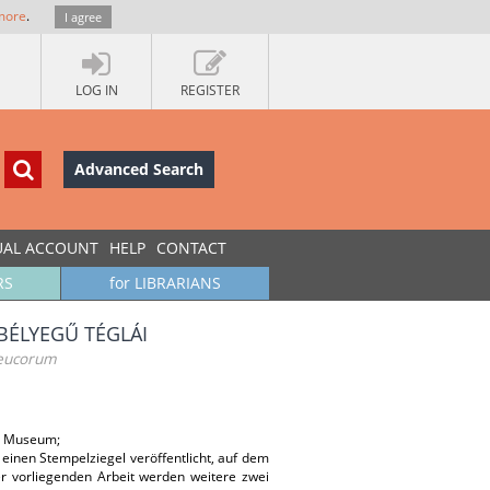
more
.
I agree
LOG IN
REGISTER
Advanced Search
UAL ACCOUNT
HELP
CONTACT
RS
for LIBRARIANS
BÉLYEGŰ TÉGLÁI
reucorum
um Museum;
einen Stempelziegel veröffentlicht, auf dem
 vorliegenden Arbeit werden weitere zwei