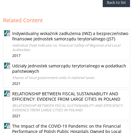
Back to list
Related Content
Indywidualny wskaźnik zadłużenia (IWZ) a bezpieczeństwo
finansowe jednostek samorządu terytorialnego (JST)
Individual Debt Indicator vs. Financial Safety of Regional and Local
Authorities
2017
Udziały jednostek samorządu terytorialnego w podatkach
państwowych
Shares of local government units in national taxes
2021
RELATIONSHIP BETWEEN FISCAL SUSTAINABILITY AND
EFFICIENCY: EVIDENCE FROM LARGE CITIES IN POLAND
RELATIONSHIP BETWEEN FISCAL SUSTAINABILITY AND EFFICIENCY:
EVIDENCE FROM LARGE CITIES IN POLAND
2021
The Impact of the COVID-19 Pandemic on the Financial
Performance of Polish Public Hospitals Owned by Local