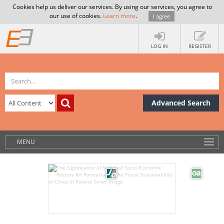
Cookies help us deliver our services. By using our services, you agree to
our use of cookies.
Learn more
.
I agree
LOG IN
REGISTER
Advanced Search
MENU