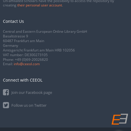
Un-affiliated scholars have the possibility to access the repository by
creating
their personal user account
.
Contact Us
Central and Eastern European Online Library GmbH
Basaltstrasse 9
60487 Frankfurt am Main
Germany
Amtsgericht Frankfurt am Main HRB 102056
VAT number: DE300273105
Phone:
+49 (0)69-20026820
Email:
info@ceeol.com
Connect with CEEOL
Join our Facebook page
Follow us on Twitter