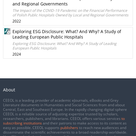
and Regional Governments
The Impact of the COVID-19 Pandemic on the Financial Performance
of Polish Public Hospitals Owned by Local and Regional Governments
2022
Exploring ESG Disclosure: What? And Why? A Study of
Leading European Public Hospitals
Exploring ESG Disclosure: What? And Why? A Study of Leading
European Public Hospitals
2024
About
CEEOL is a leading provider of academic eJournals, eBooks and Grey
Literature documents in Humanities and Social Sciences from and about
Central, East and Southeast Europe. In the rapidly changing digital sphere
CEEOL is a reliable source of adjusting expertise trusted by scholars,
researchers, publishers, and librarians. CEEOL offers various services
to
subscribing institutions
and their patrons to make access to its content as
easy as possible. CEEOL supports
publishers
to reach new audiences and
disseminate the scientific achievements to a broad readership worldwide.