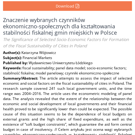
Download
Znaczenie wybranych czynników
ekonomiczno‑społecznych dla kształtowania
stabilności fiskalnej gmin miejskich w Polsce
The Significance of Selected Socio‑Economic Factors for Formation
of the Fiscal Sustainability of Cities in Poland
Author(s):
Katarzyna Wójtowicz
Subject(s):
Financial Markets
Published by:
Wydawnictwo Uniwersytetu Łódzkiego
Keywords:
fiscal sustainability; panel data model; socio‑economic factors;
stabilność fiskalna; model panelowy; czynniki ekonomiczno‑społeczne
Summary/Abstract:
The article attempts to assess the impact of selected
economic and social factors on the fiscal sustainability of cities in Poland. The
research sample covered 241 such local government units, and the time
range was 2004–2016. The article uses the econometric modeling of panel
data. The analysis revealed that the extent of the relationship between the
economic and social development of local governments and their financial
health proved to be significantly lower than could be expected. The possible
cause of this situation seems to be the dependence of local budgets on
external grants and the high share of fixed expenditure, as well as the
existence of “soft budget constraints”, which guarantee the aid form central
budget in case of insolvency. // Celem artykułu jest ocena wagi wybranych
czynników ekonomiczno‑społecznych w kształtowaniu stabilność fiskalnej