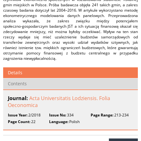
gmin miejskich w Polsce. Próba badawcza objęła 241 takich gmin, a zakres
czasowy badania dotyczył lat 2004–2016. W artykule wykorzystano metodę
ekonometrycznego modelowania danych panelowych. Przeprowadzona
analiza wykazała, że zakres związku między potencjałem
społeczno‑gospodarczym badanych JST a ich sytuacją finansową okazał się
zdecydowanie mniejszy, niż można byłoby oczekiwać. Wpływ na ten stan
rzeczy wydaje się mieć uzależnienie budżetów samorządowych od
transferów zewnętrznych oraz wysoki udział wydatków sztywnych, jak
również istnienie tzw. miękkich ograniczeń budżetowych, które gwarantują
otrzymanie pomocy finansowej z budżetu centralnego w przypadku
zagrożenia niewypłacalnością.
Details
Contents
Journal:
Acta Universitatis Lodziensis. Folia
Oeconomica
Issue Year:
2/2018
Issue No:
334
Page Range:
213-234
Page Count:
22
Language:
Polish