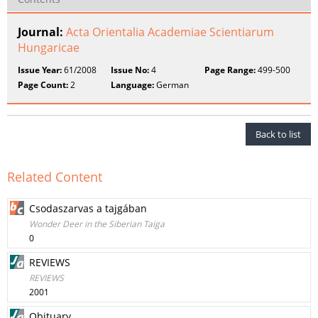
Journal:
Acta Orientalia Academiae Scientiarum
Hungaricae
Issue Year:
61/2008
Issue No:
4
Page Range:
499-500
Page Count:
2
Language:
German
Back to list
Related Content
Csodaszarvas a tajgában
Wonder Deer in the Siberian Taiga
0
REVIEWS
REVIEWS
2001
Obituary