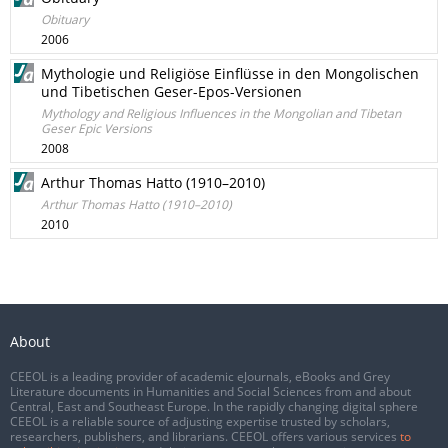
Obituary
2006
Mythologie und Religiöse Einflüsse in den Mongolischen
und Tibetischen Geser-Epos-Versionen
Mythology and Religious Influences in the Mongolian and Tibetan
Geser Epic Versions
2008
Arthur Thomas Hatto (1910–2010)
Arthur Thomas Hatto (1910–2010)
2010
About
CEEOL is a leading provider of academic eJournals, eBooks and Grey
Literature documents in Humanities and Social Sciences from and about
Central, East and Southeast Europe. In the rapidly changing digital sphere
CEEOL is a reliable source of adjusting expertise trusted by scholars,
researchers, publishers, and librarians. CEEOL offers various services
to