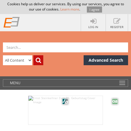
Cookies help us deliver our services. By using our services, you agree to
our use of cookies.
Learn more
.
I agree
LOG IN
REGISTER
Advanced Search
MENU