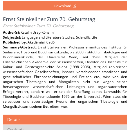
Download
Ernst Steinkellner Zum 70. Geburtstag
Ernst Steinkellner Zum 70. Geburtstag
Author(s):
Katalin Uray-Kőhalmi
Subject(s):
Language and Literature Studies, Scientific Life
Published by:
Akadémiai Kiadó
Summary/Abstract:
Ernst Steinkellner, Professor emeritus des Instituts für
Südasien-, Tibet- und Buddhismuskunde, bis 2000 Institut für Tibetologie und
Buddhismuskunde, der Universität Wien, seit 1988 Mitglied der
Österreichischen Akademie der Wissenschaften, Direktor des Instituts für
Kultur- und Geistesgeschichte Asians (1998–2006), Mitglied zahlreicher
wissenschaftlicher Gesellschaften, Inhaber verschiedener staatlicher und
gesellschaftlicher Ehrenbezeichnungen und Preisen etc., wird von den
ungarischen Tibetologen und Mongolisten nicht nur wegen seiner
hervorragenden wissenschaftlichen Leistungen und organisatorischen
Erfolge verehrt, sondern weil er seit der Schaffung seines Lehrstuhls für
Tibetologie und Buddhismuskunde 1976 an der Universität Wien stets ein
selbstloser und zuverlässiger Freund der ungarischen Tibetologie und
Mongolistik samt seinen Betreibern war.
Details
Contents