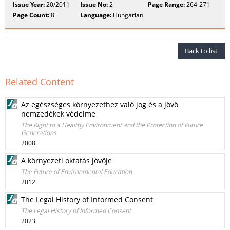
Issue Year:
20/2011
Issue No:
2
Page Range:
264-271
Page Count:
8
Language:
Hungarian
Back to list
Related Content
Az egészséges környezethez való jog és a jövő
nemzedékek védelme
The Right to a Healthy Environment and the Protection of Future
Generations
2008
A környezeti oktatás jövője
The Future of Environmental Education
2012
The Legal History of Informed Consent
The Legal History of Informed Consent
2023