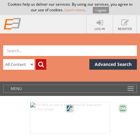
Cookies help us deliver our services. By using our services, you agree to
our use of cookies.
Learn more
.
I agree
LOG IN
REGISTER
Advanced Search
MENU