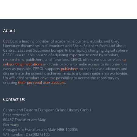
About
CEEOL is a leading provider of academic eJournals, eBooks and Grey
Literature documents in Humanities and Social Sciences from and about
Central, East and Southeast Europe. In the rapidly changing digital sphere
CEEOL is a reliable source of adjusting expertise trusted by scholars,
researchers, publishers, and librarians. CEEOL offers various services
to
subscribing institutions
and their patrons to make access to its content as
easy as possible. CEEOL supports
publishers
to reach new audiences and
disseminate the scientific achievements to a broad readership worldwide.
Un-affiliated scholars have the possibility to access the repository by
creating
their personal user account
.
Contact Us
Central and Eastern European Online Library GmbH
Basaltstrasse 9
60487 Frankfurt am Main
Germany
Amtsgericht Frankfurt am Main HRB 102056
VAT number: DE300273105