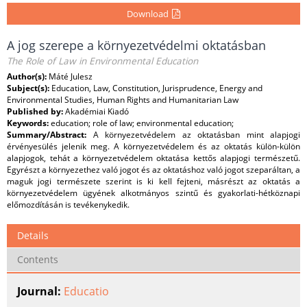
Download
A jog szerepe a környezetvédelmi oktatásban
The Role of Law in Environmental Education
Author(s):
Máté Julesz
Subject(s):
Education, Law, Constitution, Jurisprudence, Energy and
Environmental Studies, Human Rights and Humanitarian Law
Published by:
Akadémiai Kiadó
Keywords:
education; role of law; environmental education;
Summary/Abstract:
A környezetvédelem az oktatásban mint alapjogi
érvényesülés jelenik meg. A környezetvédelem és az oktatás külön-külön
alapjogok, tehát a környezetvédelem oktatása kettős alapjogi természetű.
Egyrészt a környezethez való jogot és az oktatáshoz való jogot szeparáltan, a
maguk jogi természete szerint is ki kell fejteni, másrészt az oktatás a
környezetvédelem ügyének alkotmányos szintű és gyakorlati-hétköznapi
előmozdításán is tevékenykedik.
Details
Contents
Journal:
Educatio