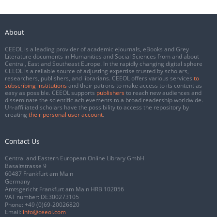
About
CEEOL is a leading provider of academic eJournals, eBooks and Grey
Literature documents in Humanities and Social Sciences from and about
Central, East and Southeast Europe. In the rapidly changing digital sphere
CEEOL is a reliable source of adjusting expertise trusted by scholars,
researchers, publishers, and librarians. CEEOL offers various services
to
subscribing institutions
and their patrons to make access to its content as
easy as possible. CEEOL supports
publishers
to reach new audiences and
disseminate the scientific achievements to a broad readership worldwide.
Un-affiliated scholars have the possibility to access the repository by
creating
their personal user account
.
Contact Us
Central and Eastern European Online Library GmbH
Basaltstrasse 9
60487 Frankfurt am Main
Germany
Amtsgericht Frankfurt am Main HRB 102056
VAT number: DE300273105
Phone:
+49 (0)69-20026820
Email:
info@ceeol.com