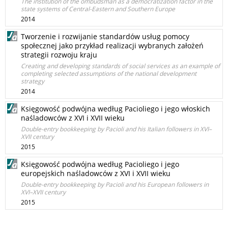
The institution of the ombudsman as a democratization factor in the
state systems of Central-Eastern and Southern Europe
2014
Tworzenie i rozwijanie standardów usług pomocy
społecznej jako przykład realizacji wybranych założeń
strategii rozwoju kraju
Creating and developing standards of social services as an example of
completing selected assumptions of the national development
strategy
2014
Księgowość podwójna według Pacioliego i jego włoskich
naśladowców z XVI i XVII wieku
Double-entry bookkeeping by Pacioli and his Italian followers in XVI–
XVII century
2015
Księgowość podwójna według Pacioliego i jego
europejskich naśladowców z XVI i XVII wieku
Double-entry bookkeeping by Pacioli and his European followers in
XVI–XVII century
2015