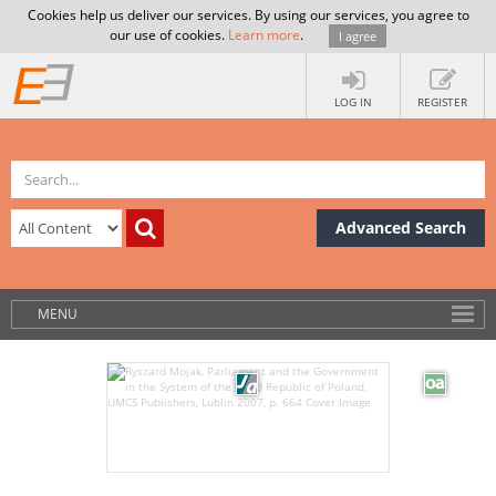
Cookies help us deliver our services. By using our services, you agree to
our use of cookies.
Learn more
.
I agree
LOG IN
REGISTER
Advanced Search
MENU