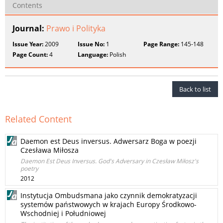
Contents
Journal:
Prawo i Polityka
Issue Year:
2009
Issue No:
1
Page Range:
145-148
Page Count:
4
Language:
Polish
Back to list
Related Content
Daemon est Deus inversus. Adwersarz Boga w poezji
Czesława Miłosza
Daemon Est Deus Inversus. God's Adversary in Czesław Miłosz's
poetry
2012
Instytucja Ombudsmana jako czynnik demokratyzacji
systemów państwowych w krajach Europy Środkowo-
Wschodniej i Południowej