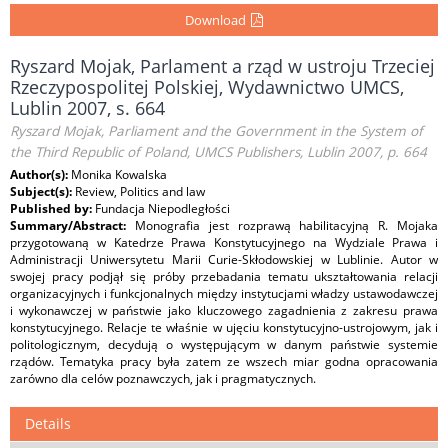
Download
Ryszard Mojak, Parlament a rząd w ustroju Trzeciej
Rzeczypospolitej Polskiej, Wydawnictwo UMCS,
Lublin 2007, s. 664
Ryszard Mojak, Parliament and the Government in the System of
the Third Republic of Poland, UMCS Publishers, Lublin 2007, p. 664
Author(s):
Monika Kowalska
Subject(s):
Review, Politics and law
Published by:
Fundacja Niepodległości
Summary/Abstract:
Monografia jest rozprawą habilitacyjną R. Mojaka
przygotowaną w Katedrze Prawa Konstytucyjnego na Wydziale Prawa i
Administracji Uniwersytetu Marii Curie-Skłodowskiej w Lublinie. Autor w
swojej pracy podjął się próby przebadania tematu ukształtowania relacji
organizacyjnych i funkcjonalnych między instytucjami władzy ustawodawczej
i wykonawczej w państwie jako kluczowego zagadnienia z zakresu prawa
konstytucyjnego. Relacje te właśnie w ujęciu konstytucyjno-ustrojowym, jak i
politologicznym, decydują o występującym w danym państwie systemie
rządów. Tematyka pracy była zatem ze wszech miar godna opracowania
zarówno dla celów poznawczych, jak i pragmatycznych.
Details