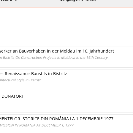
dwerker an Bauvorhaben in der Moldau im 16. Jahrhundert
Bistritz On Construction Projects In Moldova In the 16th Century
s Renaissance-Baustils in Bistritz
ectural Style In Bistritz
U DONATORI
ENTELOR ISTORICE DIN ROMÂNIA LA 1 DECEMBRIE 1977
SSION IN ROMANIA AT DECEMBER 1, 1977