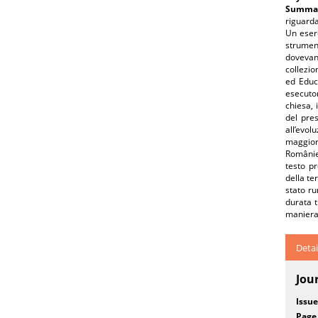
Summar
riguarda
Un eserc
strument
dovevano
collezio
ed Educa
esecutor
chiesa, 
del pres
all’evo
maggior
României
testo p
della te
stato ru
durata t
maniera 
Detai
Jou
Issue
Page