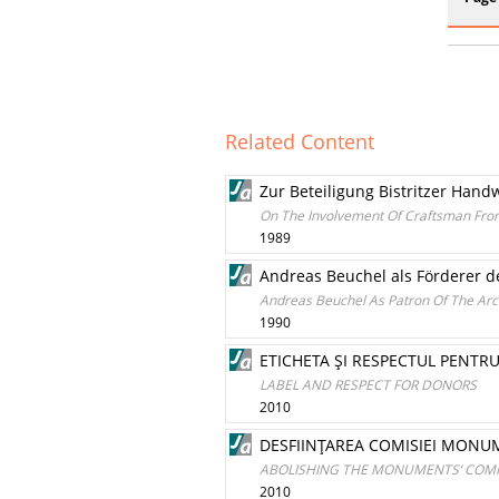
Related Content
Zur Beteiligung Bistritzer Han
On The Involvement Of Craftsman From 
1989
Andreas Beuchel als Förderer de
Andreas Beuchel As Patron Of The Archit
1990
ETICHETA ŞI RESPECTUL PENTR
LABEL AND RESPECT FOR DONORS
2010
DESFIINŢAREA COMISIEI MONUM
ABOLISHING THE MONUMENTS’ COMMI
2010