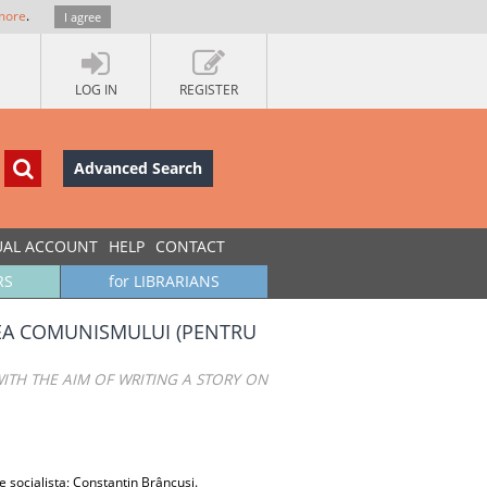
more
.
I agree
LOG IN
REGISTER
Advanced Search
UAL ACCOUNT
HELP
CONTACT
RS
for LIBRARIANS
REA COMUNISMULUI (PENTRU
ITH THE AIM OF WRITING A STORY ON
ne socialista; Constantin Brâncuși.