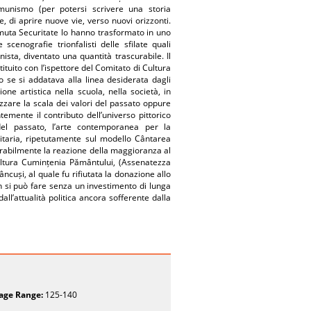
unismo (per potersi scrivere una storia
ne, di aprire nuove vie, verso nuovi orizzonti.
 temuta Securitate lo hanno trasformato in uno
scenografie trionfalisti delle sfilate quali
nista, diventato una quantità trascurabile. Il
tituito con l’ispettore del Comitato di Cultura
lo se si addatava alla linea desiderata dagli
one artistica nella scuola, nella società, in
zzare la scala dei valori del passato oppure
mente il contributo dell’universo pittorico
, del passato, l’arte contemporanea per la
citaria, ripetutamente sul modello Cântarea
serabilmente la reazione della maggioranza al
cultura Cumințenia Pământului, (Assenatezza
cuși, al quale fu rifiutata la donazione allo
on si può fare senza un investimento di lunga
l’attualità politica ancora sofferente dalla
age Range:
125-140