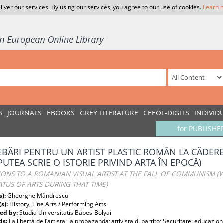
liver our services. By using our services, you agree to our use of cookies.
Learn 
S
JOURNALS
EBOOKS
GREY LITERATURE
CEEOL-DIGITS
INDIVID
for PUBLISHE
EBĂRI PENTRU UN ARTIST PLASTIC ROMÂN LA CĂDE
PUTEA SCRIE O ISTORIE PRIVIND ARTA ÎN EPOCĂ)
ONS TO A ROMANIAN VISUAL ARTIST AT THE FALL OF COMMUNISM (W
ATUS OF ARTS DURING THAT TIME)
s):
Gheorghe Mândrescu
(s):
History, Fine Arts / Performing Arts
ed by:
Studia Universitatis Babes-Bolyai
ds:
La libertà dell’artista; la propaganda; attivista di partito; Securitate; educazio