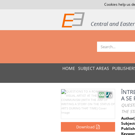
Cookies help us de
HOME
SUBJECT AREAS
PUBLISHER
ÎNTR
A SE 
QUESTI
THE ST
Author(
Subject
Download
Publish
Keywor