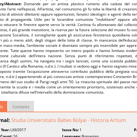
y/Abstract:
Domande per un artista plastico rumeno alla caduta del com
nte l’arte nell’epoca). All’artista, nel comunismo gli fu tolta la libertà di creazio
ito di attivisti dilettanti oppure opportunisti, fanatici ideologici e agenti della
o di propaganda. Utile per le locandine comuniste ‘’mobilitanti’’ oppure alle 
 otturare le finestre aperte verso la verità. L’artista fu allontanato dal collezio
nista, il più grande investitore, la riserva per la futura selezione del museo fu sos
zione Socialista, il sorvegliante quale gli assicurava l’esistenza quotidiana so
i più o meno abili, degli slogan della lotta di classe. In mancanza dell’educazi
in mass-media, l’ambiente sociale è diventato sempre più insensibile per appre
ente. Tutte queste hanno impoverito un intero popolo e hanno limitato evidente
luzione culturale dell’intera nazione. Senza punti di riferimento rispettati
anza degli uomini, ha navigato tra i segni lanciati, come una scattola pubbli
 (Il Cantico alla Romania, n.d.tr.). I risultati si vedono oggi e hanno segnato mi
roposto tramite l’acquisizione attraverso contributo pubblico della pregiata s
rra, n.d.tr.) appartenendo al più conosciuto artista contemporaneo Constantin Brân
meno del suo studio di Parigi negli anni ’50. La rinascita spirituale del paese n
ramite la scuola e i media come un orientamento prioritario, sostenuto anche dal
totalitaria difusa nell’intervallo della dominazione comunista.
ls
Contents
rnal:
Studia Universitatis Babes Bolyai - Historia Artium
 Year:
LXII/2017
Issue No:
1
P
 Count:
16
Language:
Romanian