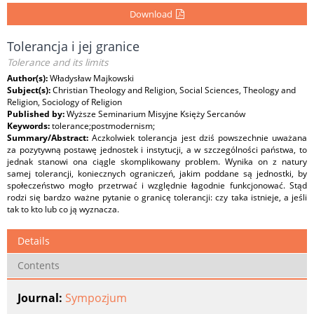
Download
Tolerancja i jej granice
Tolerance and its limits
Author(s):
Władysław Majkowski
Subject(s):
Christian Theology and Religion, Social Sciences, Theology and
Religion, Sociology of Religion
Published by:
Wyższe Seminarium Misyjne Księży Sercanów
Keywords:
tolerance;postmodernism;
Summary/Abstract:
Aczkolwiek tolerancja jest dziś powszechnie uważana
za pozytywną postawę jednostek i instytucji, a w szczególności państwa, to
jednak stanowi ona ciągle skomplikowany problem. Wynika on z natury
samej tolerancji, koniecznych ograniczeń, jakim poddane są jednostki, by
społeczeństwo mogło przetrwać i względnie łagodnie funkcjonować. Stąd
rodzi się bardzo ważne pytanie o granicę tolerancji: czy taka istnieje, a jeśli
tak to kto lub co ją wyznacza.
Details
Contents
Journal:
Sympozjum