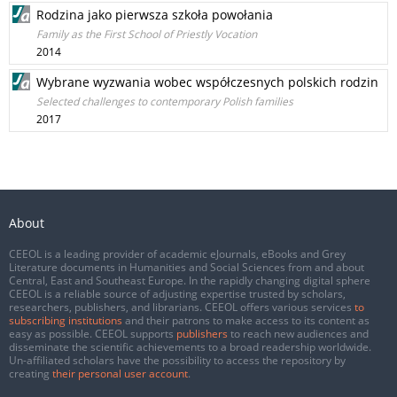
Rodzina jako pierwsza szkoła powołania
Family as the First School of Priestly Vocation
2014
Wybrane wyzwania wobec współczesnych polskich rodzin
Selected challenges to contemporary Polish families
2017
About
CEEOL is a leading provider of academic eJournals, eBooks and Grey
Literature documents in Humanities and Social Sciences from and about
Central, East and Southeast Europe. In the rapidly changing digital sphere
CEEOL is a reliable source of adjusting expertise trusted by scholars,
researchers, publishers, and librarians. CEEOL offers various services
to
subscribing institutions
and their patrons to make access to its content as
easy as possible. CEEOL supports
publishers
to reach new audiences and
disseminate the scientific achievements to a broad readership worldwide.
Un-affiliated scholars have the possibility to access the repository by
creating
their personal user account
.