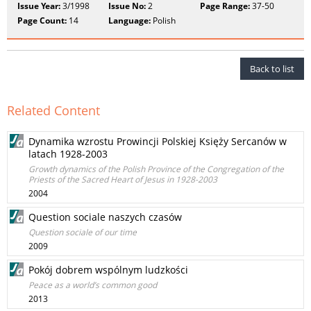
Issue Year:
3/1998
Issue No:
2
Page Range:
37-50
Page Count:
14
Language:
Polish
Back to list
Related Content
Dynamika wzrostu Prowincji Polskiej Księży Sercanów w
latach 1928-2003
Growth dynamics of the Polish Province of the Congregation of the
Priests of the Sacred Heart of Jesus in 1928-2003
2004
Question sociale naszych czasów
Question sociale of our time
2009
Pokój dobrem wspólnym ludzkości
Peace as a world’s common good
2013