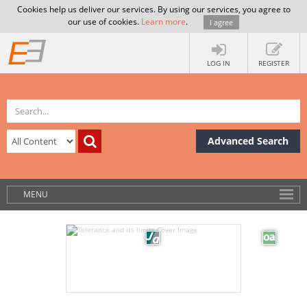
Cookies help us deliver our services. By using our services, you agree to
our use of cookies.
Learn more
.
I agree
LOG IN
REGISTER
Advanced Search
MENU