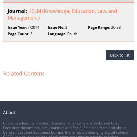
Journal:
KELM (Knowledge, Education, Law, and
Management)
Issue Year:
7/2014
Issue No:
3
Page Range:
36-38
Page Count:
3
Language:
Polish
Back to list
Related Content
About
CEEOL is a leading provider of academic eJournals, eBooks and Grey
Literature documents in Humanities and Social Sciences from and about
Central, East and Southeast Europe. In the rapidly changing digital sphere
CEEOL is a reliable source of adjusting expertise trusted by scholars,