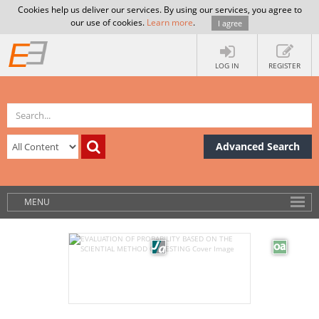
Cookies help us deliver our services. By using our services, you agree to
our use of cookies.
Learn more
.
I agree
LOG IN
REGISTER
Advanced Search
MENU