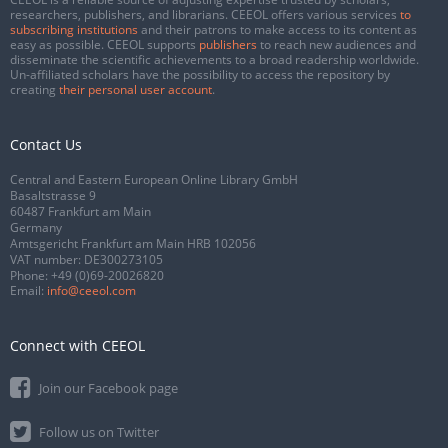
researchers, publishers, and librarians. CEEOL offers various services
to
subscribing institutions
and their patrons to make access to its content as
easy as possible. CEEOL supports
publishers
to reach new audiences and
disseminate the scientific achievements to a broad readership worldwide.
Un-affiliated scholars have the possibility to access the repository by
creating
their personal user account
.
Contact Us
Central and Eastern European Online Library GmbH
Basaltstrasse 9
60487 Frankfurt am Main
Germany
Amtsgericht Frankfurt am Main HRB 102056
VAT number: DE300273105
Phone:
+49 (0)69-20026820
Email:
info@ceeol.com
Connect with CEEOL
Join our Facebook page
Follow us on Twitter