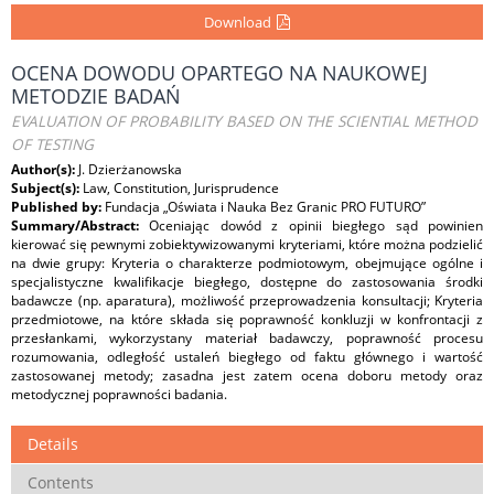
Download
OCENA DOWODU OPARTEGO NA NAUKOWEJ
METODZIE BADAŃ
EVALUATION OF PROBABILITY BASED ON THE SCIENTIAL METHOD
OF TESTING
Author(s):
J. Dzierżanowska
Subject(s):
Law, Constitution, Jurisprudence
Published by:
Fundacja „Oświata i Nauka Bez Granic PRO FUTURO”
Summary/Abstract:
Oceniając dowód z opinii biegłego sąd powinien
kierować się pewnymi zobiektywizowanymi kryteriami, które można podzielić
na dwie grupy: Kryteria o charakterze podmiotowym, obejmujące ogólne i
specjalistyczne kwalifikacje biegłego, dostępne do zastosowania środki
badawcze (np. aparatura), możliwość przeprowadzenia konsultacji; Kryteria
przedmiotowe, na które składa się poprawność konkluzji w konfrontacji z
przesłankami, wykorzystany materiał badawczy, poprawność procesu
rozumowania, odległość ustaleń biegłego od faktu głównego i wartość
zastosowanej metody; zasadna jest zatem ocena doboru metody oraz
metodycznej poprawności badania.
Details
Contents