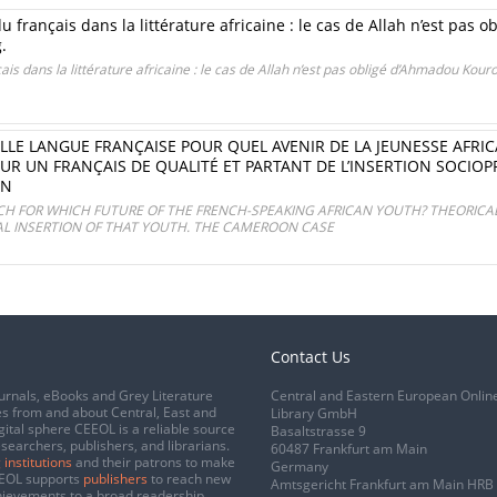
 du français dans la littérature africaine : le cas de Allah n’est pa
.
çais dans la littérature africaine : le cas de Allah n’est pas obligé d’Ahmadou Kour
ELLE LANGUE FRANÇAISE POUR QUEL AVENIR DE LA JEUNESSE AFR
R UN FRANÇAIS DE QUALITÉ ET PARTANT DE L’INSERTION SOCIOP
UN
NCH FOR WHICH FUTURE OF THE FRENCH-SPEAKING AFRICAN YOUTH? THEORICA
AL INSERTION OF THAT YOUTH. THE CAMEROON CASE
Contact Us
urnals, eBooks and Grey Literature
Central and Eastern European Onlin
s from and about Central, East and
Library GmbH
gital sphere CEEOL is a reliable source
Basaltstrasse 9
esearchers, publishers, and librarians.
60487 Frankfurt am Main
 institutions
and their patrons to make
Germany
CEEOL supports
publishers
to reach new
Amtsgericht Frankfurt am Main HRB
chievements to a broad readership