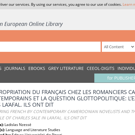
liver our services. By using our services, you agree to our use of cookies.
Learn 
S
JOURNALS
EBOOKS
GREY LITERATURE
CEEOL-DIGITS
INDIVID
for PUBLISHE
PROPRIATION DU FRANÇAIS CHEZ LES ROMANCIERS 
EMPORAINS ET LA QUESTION GLOTTOPOLITIQUE: L’E
LA’AFAL. ILS ONT DIT
RING FRENCH BY CONTEMPORARY CAMEROONIAN NOVELISTS AND THE 
E OF CHARLES SALE IN LA’AFAL. ILS ONT DIT
s):
Ladislas Nzessé
(s):
Language and Literature Studies
ed by:
Editura Universităţii din Piteşti