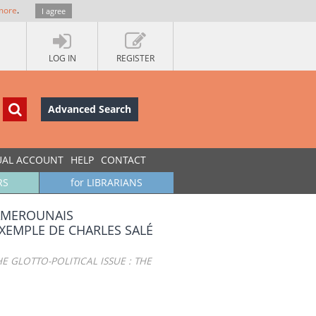
more
.
I agree
LOG IN
REGISTER
Advanced Search
UAL ACCOUNT
HELP
CONTACT
RS
for LIBRARIANS
CAMEROUNAIS
XEMPLE DE CHARLES SALÉ
GLOTTO-POLITICAL ISSUE : THE