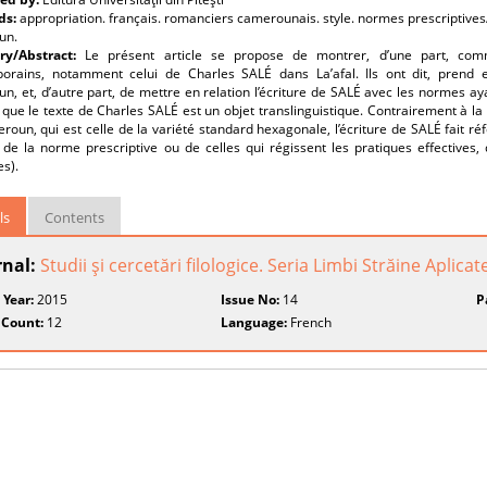
ds:
appropriation. français. romanciers camerounais. style. normes prescriptives/d
un.
y/Abstract:
Le présent article se propose de montrer, d’une part, com
orains, notamment celui de Charles SALÉ dans La’afal. Ils ont dit, prend e
, et, d’autre part, de mettre en relation l’écriture de SALÉ avec les normes a
que le texte de Charles SALÉ est un objet translinguistique. Contrairement à la 
oun, qui est celle de la variété standard hexagonale, l’écriture de SALÉ fait ré
 de la norme prescriptive ou de celles qui régissent les pratiques effectives,
es).
ls
Contents
rnal:
Studii şi cercetări filologice. Seria Limbi Străine Aplicat
 Year:
2015
Issue No:
14
P
 Count:
12
Language:
French