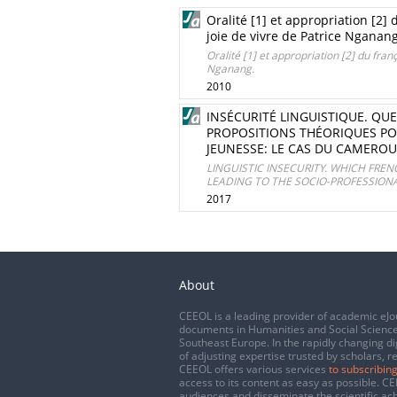
Oralité [1] et appropriation [2]
joie de vivre de Patrice Nganang
Oralité [1] et appropriation [2] du fran
Nganang.
2010
INSÉCURITÉ LINGUISTIQUE. QU
PROPOSITIONS THÉORIQUES POU
JEUNESSE: LE CAS DU CAMERO
LINGUISTIC INSECURITY. WHICH FRE
LEADING TO THE SOCIO-PROFESSION
2017
About
CEEOL is a leading provider of academic eJo
documents in Humanities and Social Science
Southeast Europe. In the rapidly changing di
of adjusting expertise trusted by scholars, r
CEEOL offers various services
to subscribing
access to its content as easy as possible. 
audiences and disseminate the scientific a