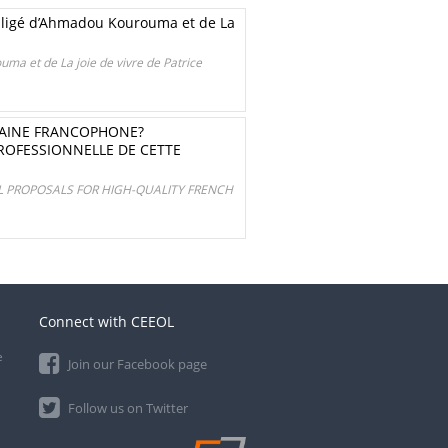
s obligé d’Ahmadou Kourouma et de La
ouma et de La joie de vivre de Patrice
ICAINE FRANCOPHONE?
ROFESSIONNELLE DE CETTE
L PROPOSALS FOR HIGH-QUALITY FRENCH
Connect with CEEOL
e
Join our Facebook page
Follow us on Twitter