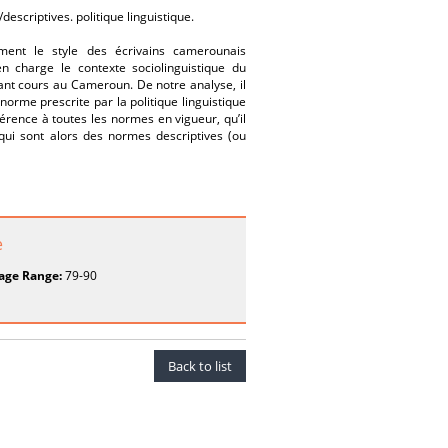
escriptives. politique linguistique.
ment le style des écrivains camerounais
n charge le contexte sociolinguistique du
yant cours au Cameroun. De notre analyse, il
norme prescrite par la politique linguistique
férence à toutes les normes en vigueur, qu’il
 qui sont alors des normes descriptives (ou
e
age Range:
79-90
Back to list