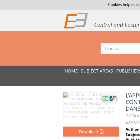
Cookies help us de
HOME
SUBJECT AREAS
PUBLISHER
L’AP
CONT
DANS 
ACQUI
EXAMPL
Author(
Download
Subject
Publish