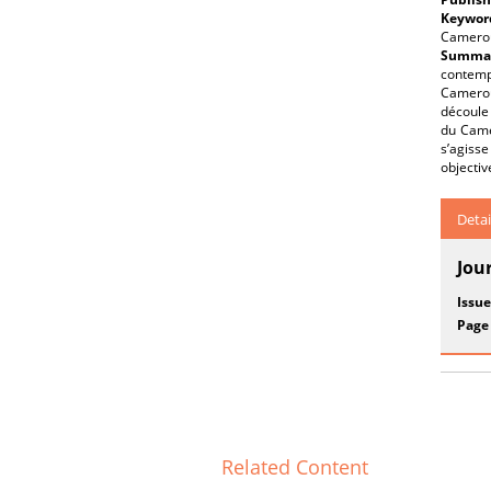
Keywor
Camero
Summar
contemp
Cameroun
découle 
du Camer
s’agisse
objectiv
Detai
Jou
Issue
Page
Related Content