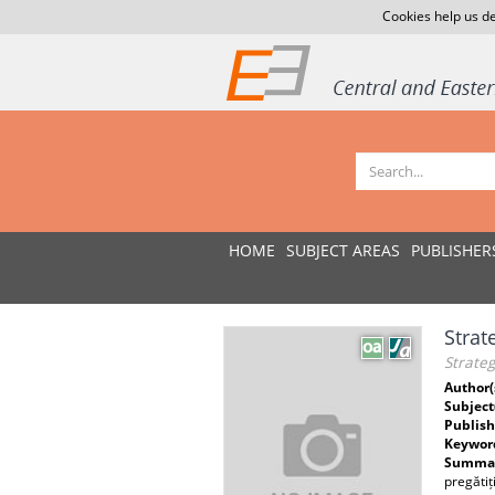
Cookies help us de
HOME
SUBJECT AREAS
PUBLISHER
Strat
Strateg
Author(
Subject
Publish
Keywor
Summar
pregătiț