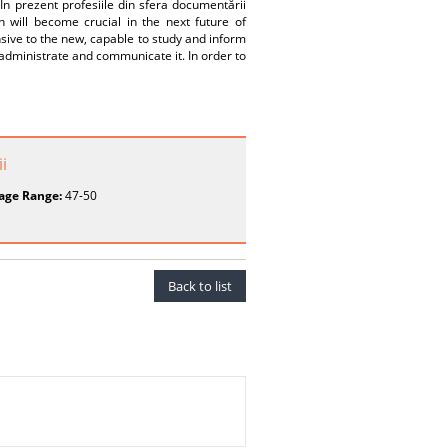
În prezent profesiile din sfera documentării
 will become crucial in the next future of
ive to the new, capable to study and inform
administrate and communicate it. In order to
i
age Range:
47-50
Back to list