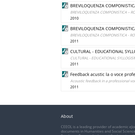
BREVILOQUENZA COMPONISTICA
BREVILOQUENZA COMPONISTICA – RO
2010
BREVILOQUENZA COMPONISTICA
BREVILOQUENZA COMPONISTICA - RO
2011
CULTURAL - EDUCATIONAL SYL
CULTURAL - EDUCATIONAL SYLLOGIS
2011
Feedback acustic la o voce profes
Acoustic feedback in a professional voic
2011
About
CEEOL is a leading provider of academic eJo
documents in Humanities and Social Science