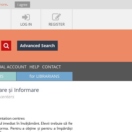
more
.
I agree
LOG IN
REGISTER
Advanced Search
UAL ACCOUNT
HELP
CONTACT
RS
for LIBRARIANS
are și Informare
 centers
ntation centres
 imediat în învățământ. Elevii trebuie să fie
forma. Pentru a obține și pentru a împărtăși