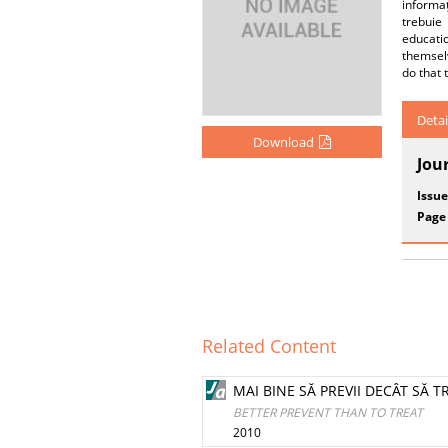
informaț
trebuie
educati
themselv
do that 
Detai
Download
Jou
Issue
Page
Related Content
MAI BINE SĂ PREVII DECÂT SĂ T
BETTER PREVENT THAN TO TREAT
2010