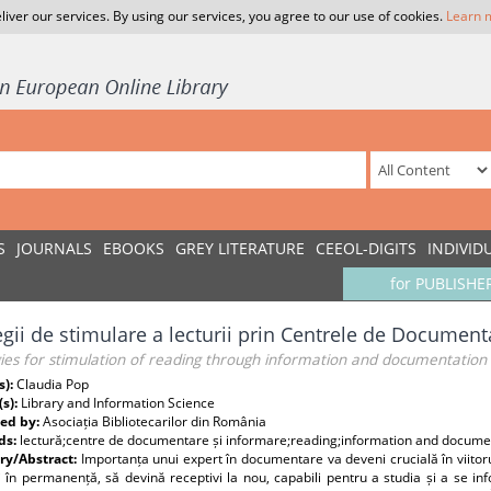
liver our services. By using our services, you agree to our use of cookies.
Learn 
S
JOURNALS
EBOOKS
GREY LITERATURE
CEEOL-DIGITS
INDIVID
for PUBLISHE
egii de stimulare a lecturii prin Centrele de Document
ies for stimulation of reading through information and documentation
s):
Claudia Pop
(s):
Library and Information Science
ed by:
Asociația Bibliotecarilor din România
ds:
lectură;centre de documentare și informare;reading;information and docume
y/Abstract:
Importanța unui expert în documentare va deveni crucială în viitorul
i în permanență, să devină receptivi la nou, capabili pentru a studia și a se in