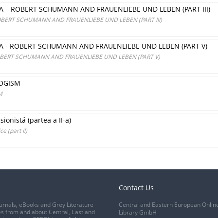
 – ROBERT SCHUMANN AND FRAUENLIEBE UND LEBEN (PART III)
BERT SCHUMANN AND FRAUENLIEBE UND LEBEN (PART III)
 - ROBERT SCHUMANN AND FRAUENLIEBE UND LEBEN (PART V)
BERT SCHUMANN AND FRAUENLIEBE UND LEBEN (PART V)
LOGISM
M
ionistă (partea a II-a)
e (part II)
Contact Us
urnals, eBooks and Grey Literature
Central and Eastern European Onlin
s from and about Central, East and
Library GmbH