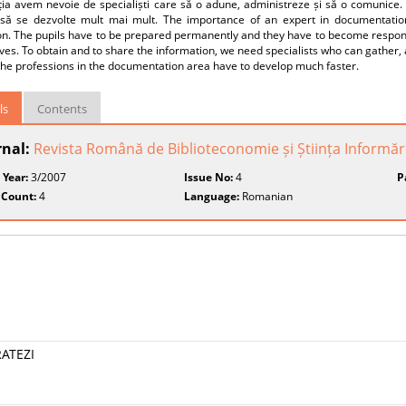
ia avem nevoie de specialiști care să o adune, administreze și să o comunice. 
 să se dezvolte mult mai mult. The importance of an expert in documentation
on. The pupils have to be prepared permanently and they have to become respons
es. To obtain and to share the information, we need specialists who can gather, 
the professions in the documentation area have to develop much faster.
ls
Contents
rnal:
Revista Română de Biblioteconomie și Știința Informări
 Year:
3/2007
Issue No:
4
P
 Count:
4
Language:
Romanian
RATEZI