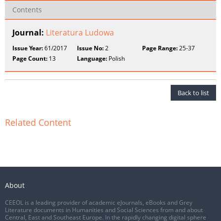
Contents
Journal:
Literatura Ludowa
Issue Year:
61/2017
Issue No:
2
Page Range:
25-37
Page Count:
13
Language:
Polish
Back to list
Related Content
About
CEEOL is a leading provider of academic eJournals, eBooks and Grey
Literature documents in Humanities and Social Sciences from and about
Central, East and Southeast Europe. In the rapidly changing digital sphere