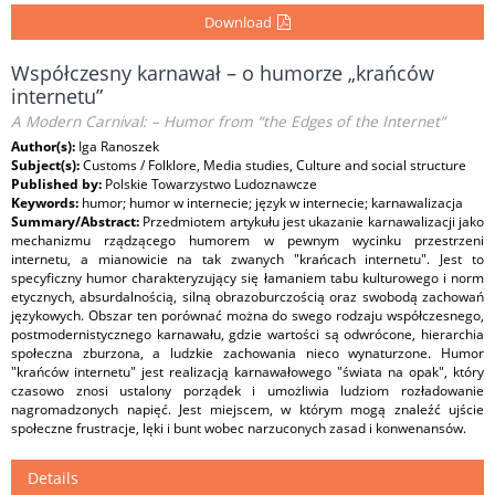
Download
Współczesny karnawał – o humorze „krańców
internetu”
A Modern Carnival: – Humor from “the Edges of the Internet”
Author(s):
Iga Ranoszek
Subject(s):
Customs / Folklore, Media studies, Culture and social structure
Published by:
Polskie Towarzystwo Ludoznawcze
Keywords:
humor; humor w internecie; język w internecie; karnawalizacja
Summary/Abstract:
Przedmiotem artykułu jest ukazanie karnawalizacji jako
mechanizmu rządzącego humorem w pewnym wycinku przestrzeni
internetu, a mianowicie na tak zwanych "krańcach internetu". Jest to
specyficzny humor charakteryzujący się łamaniem tabu kulturowego i norm
etycznych, absurdalnością, silną obrazoburczością oraz swobodą zachowań
językowych. Obszar ten porównać można do swego rodzaju współczesnego,
postmodernistycznego karnawału, gdzie wartości są odwrócone, hierarchia
społeczna zburzona, a ludzkie zachowania nieco wynaturzone. Humor
"krańców internetu" jest realizacją karnawałowego "świata na opak", który
czasowo znosi ustalony porządek i umożliwia ludziom rozładowanie
nagromadzonych napięć. Jest miejscem, w którym mogą znaleźć ujście
społeczne frustracje, lęki i bunt wobec narzuconych zasad i konwenansów.
Details