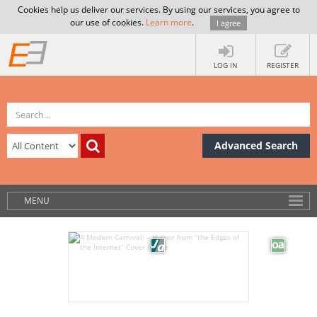
Cookies help us deliver our services. By using our services, you agree to
our use of cookies.
Learn more
.
I agree
LOG IN
REGISTER
Advanced Search
MENU