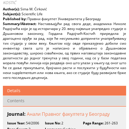
KOSTIĆ
Author(s):
Sima M. Ćirković
Subject(s):
Scientific Life
Published by:
Правни факултет Универзитета у Београду
Summary/Abstract:
Настављајући рад свога деде, академика Николе
Радојчића који је од историчара у 20. веку највише унапредио студије о
Душановом законику, Гордана Радојчић-Костић приредила је
драгоцено оруђе за рад, које ће несумњиво допринети унапређивању
тих студија у овом веку. Књигом коју овде приказујемо добили смо
инвентар свега што је написано и објављено о Душановом
законодавству, широко схваћеном, од првих наговештаја законодавне
делатности до једног тренутка у овој години, кад се у бази података
морала повући линија која раздваја оно што улази у књигу од оног што
ће се даље прикупљати, бројчано расти и послужити у будућности као
неки supplementum или нова књига, ако се студије буду развијале брже
него последњих деценија.
Details
Contents
Journal:
Анали Правног факултета у Београду
Issue Year:
54/2006
Issue No:
2
Page Range:
261-263