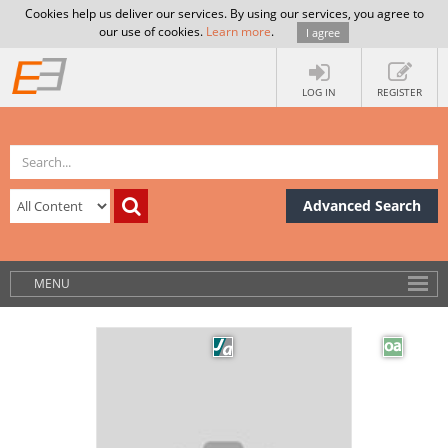
Cookies help us deliver our services. By using our services, you agree to
our use of cookies.
Learn more
.
I agree
LOG IN
REGISTER
Advanced Search
MENU