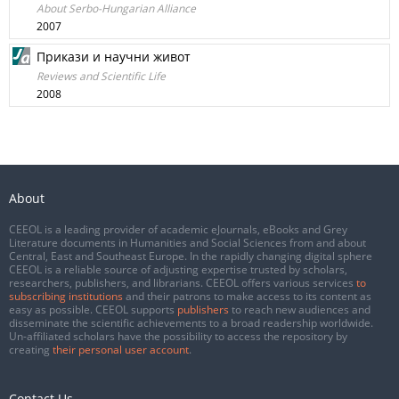
About Serbo-Hungarian Alliance
2007
Прикази и научни живот
Reviews and Scientific Life
2008
About
CEEOL is a leading provider of academic eJournals, eBooks and Grey
Literature documents in Humanities and Social Sciences from and about
Central, East and Southeast Europe. In the rapidly changing digital sphere
CEEOL is a reliable source of adjusting expertise trusted by scholars,
researchers, publishers, and librarians. CEEOL offers various services
to
subscribing institutions
and their patrons to make access to its content as
easy as possible. CEEOL supports
publishers
to reach new audiences and
disseminate the scientific achievements to a broad readership worldwide.
Un-affiliated scholars have the possibility to access the repository by
creating
their personal user account
.
Contact Us