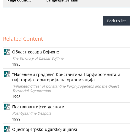
Page Count:
3
Language:
Serbian
Back to list
Related Content
Област кесара Војихне
Тhе Теrritory of Caesar Vojihna
1995
"Насељени градови" Константина Порфирогенита и
најстарија територијална организација
"Inhabited Cities" of Constantine Porphyrogenitos аnd the Oldest
Territorial Оrgаnizаtiоn
1998
Поствизантијски деспоти
Post-byzantine Despots
1999
O jednoj srpsko-ugarskoj alijansi