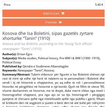
Price
5.40 €
Add to Cart
Preview
Kosova dhe Isa Boletini, sipas gazetës zyrtare
xhorturke “Tanin” (1910)
Kosova and Isa Boletini, according to the Young Turk official
newspaper “Tanin” (1910).
Author(s):
Dritan Egro
Subject(s):
Media studies, Political history, Pre-WW I & WW I (1900 -1919),
Political Essay
Published by:
Qendra e Studimeve Albanologjike
Keywords:
Newspaper “Tanin”; Kosova;
Summary/Abstract:
Tubimi shkencor për figurën e Isa Boletinit shënon një
rast të mirë që edhe një herë të ndalemi sa te personaliteti i Boletinit dhe
vendi i tij në historinë e shqiptarëve, po aq edhe te roli i personaliteteve
historike në përgjithësi në historinë e një kombi. Qysh në fillim të viteve ’90,
shumë dashamirës së historisë, me të drejtë, duke marrë shkas nga niveli i
historiografisë shqiptare, pra nga ajo se sa kjo historiografi i përgjigjej
pyetjeve të shtruara qoftë nga intelektualët qoftë nga publiku i gjerë, filluan
të kritikonin deri në asgjësim si punën e bërë deri në atë kohë për ndriçimin
e historisë kombëtare shqiptare, ashtu edhe shumë nga figurât dhe