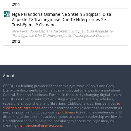
2011
Nga Perandoria Osmane Ne Shtetin Shqiptar: Disa
Aspekte Të Trashëgimisë Dhe Të Ndërprerjes Së
Trashëgimisë Osmane
Nga Perandoria Osmane Ne Shtetin Shqiptar: Disa Aspekte Të
Trashëgimisë Dhe Të Ndërprerjes Së Trashëgimisë Osmane
2012
About
CEEOL is a leading provider of academic eJournals, eBooks and Grey
Literature documents in Humanities and Social Sciences from and about
Central, East and Southeast Europe. In the rapidly changing digital sphere
CEEOL is a reliable source of adjusting expertise trusted by scholars,
researchers, publishers, and librarians. CEEOL offers various services
to
subscribing institutions
and their patrons to make access to its content as
easy as possible. CEEOL supports
publishers
to reach new audiences and
disseminate the scientific achievements to a broad readership worldwide.
Un-affiliated scholars have the possibility to access the repository by
creating
their personal user account
.