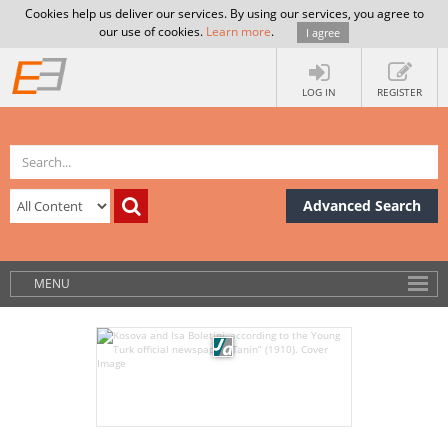
Cookies help us deliver our services. By using our services, you agree to
our use of cookies.
Learn more
.
I agree
LOG IN
REGISTER
Advanced Search
MENU