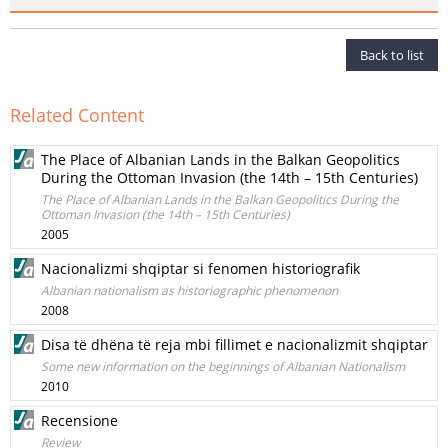
Back to list
Related Content
The Place of Albanian Lands in the Balkan Geopolitics
During the Ottoman Invasion (the 14th – 15th Centuries)
The Place of Albanian Lands in the Balkan Geopolitics During the
Ottoman Invasion (the 14th – 15th Centuries)
2005
Nacionalizmi shqiptar si fenomen historiografik
Albanian nationalism as historiographic phenomenon
2008
Disa të dhëna të reja mbi fillimet e nacionalizmit shqiptar
Some new information on the beginnings of Albanian Nationalism
2010
Recensione
Review