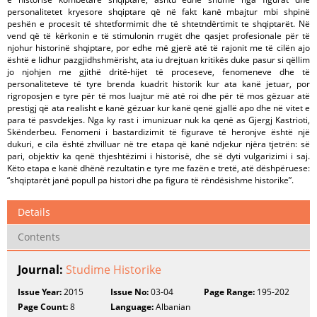
personalitetet kryesore shqiptare që në fakt kanë mbajtur mbi shpinë
peshën e procesit të shtetformimit dhe të shtetndërtimit te shqiptarët. Në
vend që të kërkonin e të stimulonin rrugët dhe qasjet profesionale për të
njohur historinë shqiptare, por edhe më gjerë atë të rajonit me të cilën ajo
është e lidhur pazgjidhshmërisht, ata iu drejtuan kritikës duke pasur si qëllim
jo njohjen me gjithë dritë-hijet të proceseve, fenomeneve dhe të
personaliteteve të tyre brenda kuadrit historik kur ata kanë jetuar, por
rigroposjen e tyre për të mos luajtur më atë roi dhe për të mos gëzuar atë
prestigj që ata realisht e kanë gëzuar kur kanë qenë gjallë apo dhe në vitet e
para të pasvdekjes. Nga ky rast i imunizuar nuk ka qenë as Gjergj Kastrioti,
Skënderbeu. Fenomeni i bastardizimit të figurave të heronjve është një
dukuri, e cila është zhvilluar në tre etapa që kanë ndjekur njëra tjetrën: së
pari, objektiv ka qenë thjeshtëzimi i historisë, dhe së dyti vulgarizimi i saj.
Këto etapa e kanë dhënë rezultatin e tyre me fazën e tretë, atë dëshpëruese:
“shqiptarët janë popull pa histori dhe pa figura të rëndësishme historike”.
Details
Contents
Journal:
Studime Historike
Issue Year:
2015
Issue No:
03-04
Page Range:
195-202
Page Count:
8
Language:
Albanian