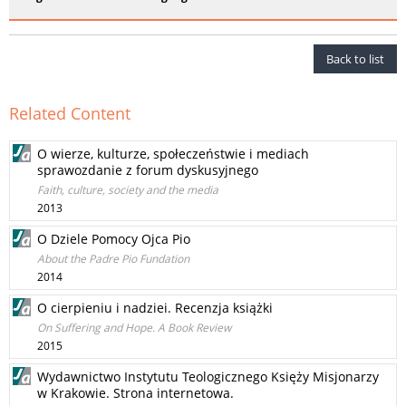
Back to list
Related Content
O wierze, kulturze, społeczeństwie i mediach
sprawozdanie z forum dyskusyjnego
Faith, culture, society and the media
2013
O Dziele Pomocy Ojca Pio
About the Padre Pio Fundation
2014
O cierpieniu i nadziei. Recenzja książki
On Suffering and Hope. A Book Review
2015
Wydawnictwo Instytutu Teologicznego Księży Misjonarzy
w Krakowie. Strona internetowa.