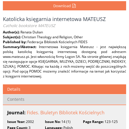
Download
Katolicka księgarnia internetowa MATEUSZ
Catholic bookstore MATEUSZ
Author(s):
Renata Dulian
Subject(s):
Christian Theology and Religion, Other
Published by:
Federacja Bibliotek Kościelnych FIDES
Summary/Abstract:
Internetowa księgarnia Mateusz - jest największą
polską katolicką księgarnią internetową dostępną pod adresem
www.mateusz.pi. Jest własnością firmy Logon SA. Na stronie głównej znajdują
się następujące opcje KSIĘGARNIA, MUZYKA, DZIECI, PODRĘCZNIKI, INDEKSY,
SZUKAJ, POMOC. Klikając na każdą z nich możemy wejść do poszczególnych
opcji. Pod opcją POMOC możemy znaleźć informacje na temat jak korzystać
z księgarni internetowej.
Details
Contents
Journal:
Fides. Biuletyn Bibliotek Kościelnych
Issue Year:
2002
Issue No:
14 (1)
Page Range:
123-125
Page Count:
3
Language:
Polish