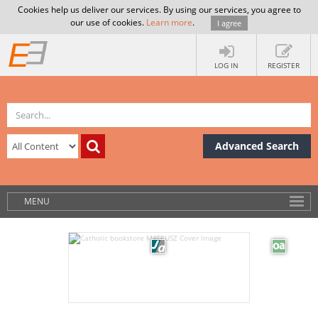
Cookies help us deliver our services. By using our services, you agree to
our use of cookies.
Learn more
.
I agree
LOG IN
REGISTER
Advanced Search
MENU