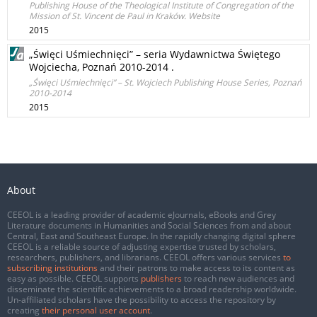
Publishing House of the Theological Institute of Congregation of the
Mission of St. Vincent de Paul in Kraków. Website
2015
„Święci Uśmiechnięci” – seria Wydawnictwa Świętego
Wojciecha, Poznań 2010-2014 .
„Święci Uśmiechnięci” – St. Wojciech Publishing House Series, Poznań
2010-2014
2015
About
CEEOL is a leading provider of academic eJournals, eBooks and Grey
Literature documents in Humanities and Social Sciences from and about
Central, East and Southeast Europe. In the rapidly changing digital sphere
CEEOL is a reliable source of adjusting expertise trusted by scholars,
researchers, publishers, and librarians. CEEOL offers various services
to
subscribing institutions
and their patrons to make access to its content as
easy as possible. CEEOL supports
publishers
to reach new audiences and
disseminate the scientific achievements to a broad readership worldwide.
Un-affiliated scholars have the possibility to access the repository by
creating
their personal user account
.