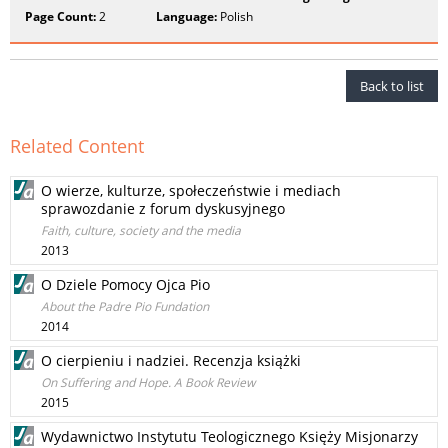
Page Count:
2
Language:
Polish
Back to list
Related Content
O wierze, kulturze, społeczeństwie i mediach
sprawozdanie z forum dyskusyjnego
Faith, culture, society and the media
2013
O Dziele Pomocy Ojca Pio
About the Padre Pio Fundation
2014
O cierpieniu i nadziei. Recenzja książki
On Suffering and Hope. A Book Review
2015
Wydawnictwo Instytutu Teologicznego Księży Misjonarzy