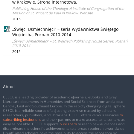
w Krakowie. Strona internetowa.
Publishing House of the Theological Institute of Congregation of the
Mission of St. Vincent de Paul in Kraków. Website
2015
„Święci Uśmiechnięci” – seria Wydawnictwa Świętego
Wojciecha, Poznań 2010-2014 .
„Święci Uśmiechnięci” – St. Wojciech Publishing House Series, Poznań
2010-2014
2015
About
CEEOL is a leading provider of academic eJournals, eBooks and Grey
Literature documents in Humanities and Social Sciences from and about
Central, East and Southeast Europe. In the rapidly changing digital sphere
CEEOL is a reliable source of adjusting expertise trusted by scholars,
researchers, publishers, and librarians. CEEOL offers various services
to
subscribing institutions
and their patrons to make access to its content as
easy as possible. CEEOL supports
publishers
to reach new audiences and
disseminate the scientific achievements to a broad readership worldwide.
Un-affiliated scholars have the possibility to access the repository by