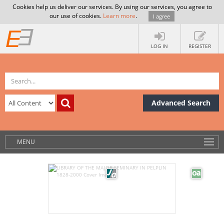
Cookies help us deliver our services. By using our services, you agree to
our use of cookies.
Learn more
.
I agree
LOG IN
REGISTER
Advanced Search
MENU