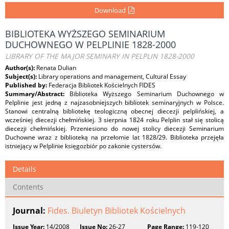
Download
BIBLIOTEKA WYŻSZEGO SEMINARIUM
DUCHOWNEGO W PELPLINIE 1828-2000
LIBRARY OF THE MAJOR SEMINARY IN PELPLIN 1828-2000
Author(s):
Renata Dulian
Subject(s):
Library operations and management, Cultural Essay
Published by:
Federacja Bibliotek Kościelnych FIDES
Summary/Abstract:
Biblioteka Wyższego Seminarium Duchownego w
Pelplinie jest jedną z najzasobniejszych bibliotek seminaryjnych w Polsce.
Stanowi centralną bibliotekę teologiczną obecnej diecezji pelplińskiej, a
wcześniej diecezji chełmińskiej. 3 sierpnia 1824 roku Pelplin stał się stolicą
diecezji chełmińskiej. Przeniesiono do nowej stolicy diecezji Seminarium
Duchowne wraz z biblioteką na przełomie lat 1828/29. Biblioteka przejęła
istniejący w Pelplinie księgozbiór po zakonie cystersów.
Details
Contents
Journal:
Fides. Biuletyn Bibliotek Kościelnych
Issue Year:
14/2008
Issue No:
26-27
Page Range:
119-120