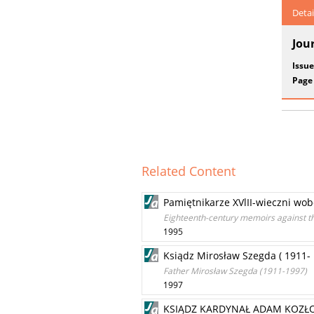
Detai
Jou
Issue
Page
Related Content
Pamiętnikarze XVlII-wieczni wob
Eighteenth-century memoirs against th
1995
Ksiądz Mirosław Szegda ( 1911-
Father Mirosław Szegda (1911-1997)
1997
KSIĄDZ KARDYNAŁ ADAM KOZŁOWI