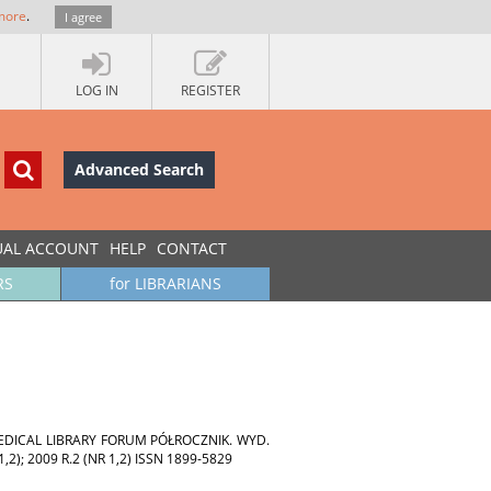
more
.
I agree
LOG IN
REGISTER
Advanced Search
UAL ACCOUNT
HELP
CONTACT
RS
for LIBRARIANS
MEDICAL LIBRARY FORUM PÓŁROCZNIK. WYD.
); 2009 R.2 (NR 1,2) ISSN 1899-5829