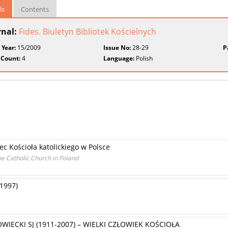
ls
Contents
rnal:
Fides. Biuletyn Bibliotek Kościelnych
 Year:
15/2009
Issue No:
28-29
P
 Count:
4
Language:
Polish
ec Kościoła katolickiego w Polsce
e Catholic Church in Poland
 1997)
ECKI SJ (1911-2007) – WIELKI CZŁOWIEK KOŚCIOŁA