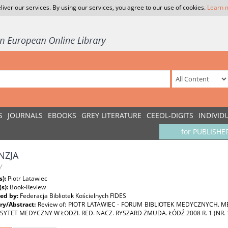
liver our services. By using our services, you agree to our use of cookies.
Learn 
S
JOURNALS
EBOOKS
GREY LITERATURE
CEEOL-DIGITS
INDIVID
for PUBLISHE
NZJA
W
s):
Piotr Latawiec
(s):
Book-Review
ed by:
Federacja Bibliotek Kościelnych FIDES
y/Abstract:
Review of: PIOTR LATAWIEC - FORUM BIBLIOTEK MEDYCZNYCH. 
YTET MEDYCZNY W ŁODZI. RED. NACZ. RYSZARD ŻMUDA. ŁÓDŹ 2008 R. 1 (NR. 1,2