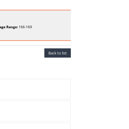
age Range:
166-169
Back to list