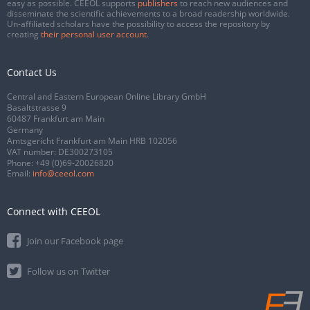
easy as possible. CEEOL supports
publishers
to reach new audiences and
disseminate the scientific achievements to a broad readership worldwide.
Un-affiliated scholars have the possibility to access the repository by
creating
their personal user account
.
Contact Us
Central and Eastern European Online Library GmbH
Basaltstrasse 9
60487 Frankfurt am Main
Germany
Amtsgericht Frankfurt am Main HRB 102056
VAT number: DE300273105
Phone:
+49 (0)69-20026820
Email:
info@ceeol.com
Connect with CEEOL
Join our Facebook page
Follow us on Twitter