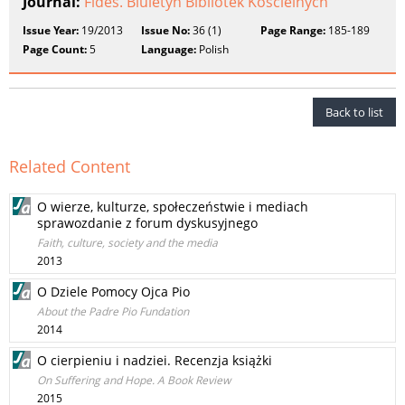
Journal:
Fides. Biuletyn Bibliotek Kościelnych
Issue Year:
19/2013
Issue No:
36 (1)
Page Range:
185-189
Page Count:
5
Language:
Polish
Back to list
Related Content
O wierze, kulturze, społeczeństwie i mediach
sprawozdanie z forum dyskusyjnego
Faith, culture, society and the media
2013
O Dziele Pomocy Ojca Pio
About the Padre Pio Fundation
2014
O cierpieniu i nadziei. Recenzja książki
On Suffering and Hope. A Book Review
2015