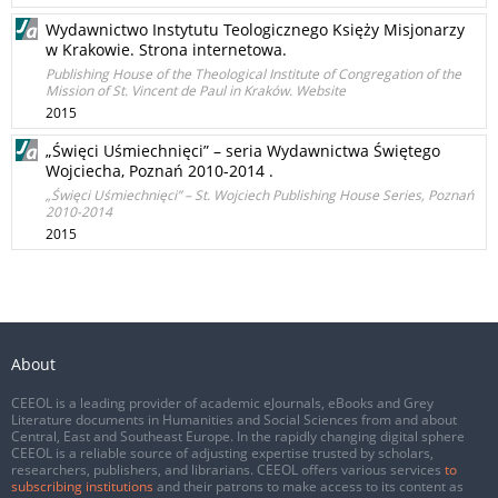
Wydawnictwo Instytutu Teologicznego Księży Misjonarzy
w Krakowie. Strona internetowa.
Publishing House of the Theological Institute of Congregation of the
Mission of St. Vincent de Paul in Kraków. Website
2015
„Święci Uśmiechnięci” – seria Wydawnictwa Świętego
Wojciecha, Poznań 2010-2014 .
„Święci Uśmiechnięci” – St. Wojciech Publishing House Series, Poznań
2010-2014
2015
About
CEEOL is a leading provider of academic eJournals, eBooks and Grey
Literature documents in Humanities and Social Sciences from and about
Central, East and Southeast Europe. In the rapidly changing digital sphere
CEEOL is a reliable source of adjusting expertise trusted by scholars,
researchers, publishers, and librarians. CEEOL offers various services
to
subscribing institutions
and their patrons to make access to its content as