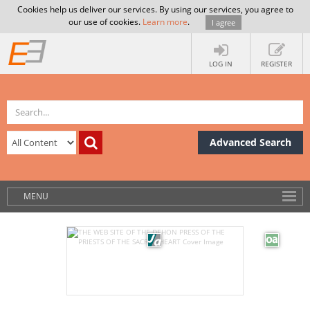
Cookies help us deliver our services. By using our services, you agree to
our use of cookies.
Learn more
.
I agree
LOG IN
REGISTER
Advanced Search
MENU