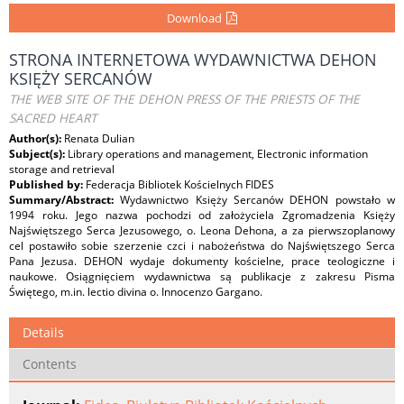
Download
STRONA INTERNETOWA WYDAWNICTWA DEHON
KSIĘŻY SERCANÓW
THE WEB SITE OF THE DEHON PRESS OF THE PRIESTS OF THE
SACRED HEART
Author(s):
Renata Dulian
Subject(s):
Library operations and management, Electronic information
storage and retrieval
Published by:
Federacja Bibliotek Kościelnych FIDES
Summary/Abstract:
Wydawnictwo Księży Sercanów DEHON powstało w
1994 roku. Jego nazwa pochodzi od założyciela Zgromadzenia Księży
Najświętszego Serca Jezusowego, o. Leona Dehona, a za pierwszoplanowy
cel postawiło sobie szerzenie czci i nabożeństwa do Najświętszego Serca
Pana Jezusa. DEHON wydaje dokumenty kościelne, prace teologiczne i
naukowe. Osiągnięciem wydawnictwa są publikacje z zakresu Pisma
Świętego, m.in. lectio divina o. Innocenzo Gargano.
Details
Contents