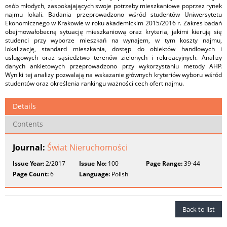
osób młodych, zaspokajających swoje potrzeby mieszkaniowe poprzez rynek
najmu lokali. Badania przeprowadzono wśród studentów Uniwersytetu
Ekonomicznego w Krakowie w roku akademickim 2015/2016 r. Zakres badań
obejmowałobecną sytuację mieszkaniową oraz kryteria, jakimi kierują się
studenci przy wyborze mieszkań na wynajem, w tym koszty najmu,
lokalizację, standard mieszkania, dostęp do obiektów handlowych i
usługowych oraz sąsiedztwo terenów zielonych i rekreacyjnych. Analizy
danych ankietowych przeprowadzono przy wykorzystaniu metody AHP.
Wyniki tej analizy pozwalają na wskazanie głównych kryteriów wyboru wśród
studentów oraz określenia rankingu ważności cech ofert najmu.
Details
Contents
Journal:
Świat Nieruchomości
Issue Year:
2/2017
Issue No:
100
Page Range:
39-44
Page Count:
6
Language:
Polish
Back to list