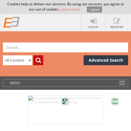
Cookies help us deliver our services. By using our services, you agree to
our use of cookies.
Learn more
.
I agree
LOG IN
REGISTER
Advanced Search
MENU