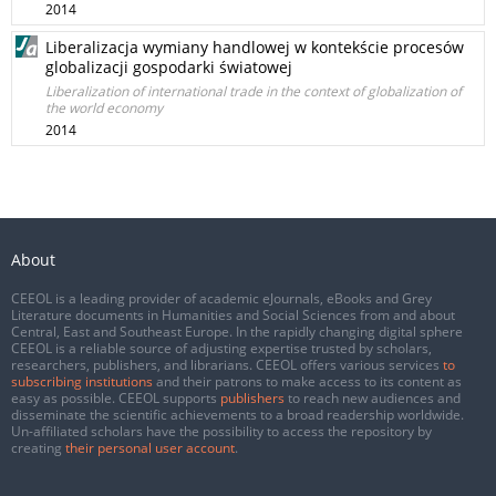
2014
Liberalizacja wymiany handlowej w kontekście procesów
globalizacji gospodarki światowej
Liberalization of international trade in the context of globalization of
the world economy
2014
About
CEEOL is a leading provider of academic eJournals, eBooks and Grey
Literature documents in Humanities and Social Sciences from and about
Central, East and Southeast Europe. In the rapidly changing digital sphere
CEEOL is a reliable source of adjusting expertise trusted by scholars,
researchers, publishers, and librarians. CEEOL offers various services
to
subscribing institutions
and their patrons to make access to its content as
easy as possible. CEEOL supports
publishers
to reach new audiences and
disseminate the scientific achievements to a broad readership worldwide.
Un-affiliated scholars have the possibility to access the repository by
creating
their personal user account
.