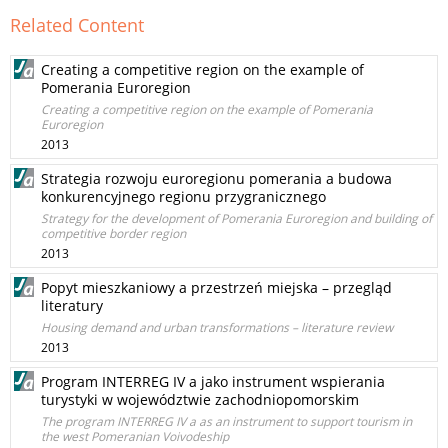
Related Content
Creating a competitive region on the example of
Pomerania Euroregion
Creating a competitive region on the example of Pomerania
Euroregion
2013
Strategia rozwoju euroregionu pomerania a budowa
konkurencyjnego regionu przygranicznego
Strategy for the development of Pomerania Euroregion and building of
competitive border region
2013
Popyt mieszkaniowy a przestrzeń miejska – przegląd
literatury
Housing demand and urban transformations – literature review
2013
Program INTERREG IV a jako instrument wspierania
turystyki w województwie zachodniopomorskim
The program INTERREG IV a as an instrument to support tourism in
the west Pomeranian Voivodeship