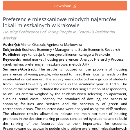
Download
Preferencje mieszkaniowe młodych najemców
lokali mieszkalnych w Krakowie
Housing Preferences of Young People in Cracow’s Residential
Market
Author(s):
Michał Głuszak, Agnieszka Małkowska
Subject(s):
Business Economy / Management, Socio-Economic Research
Published by:
Fundacja Uniwersytetu Ekonomicznego w Krakowie
Keywords:
rental market; housing preferences; Analytic Hierarchy Process;
rynek najmu; preferencje mieszkaniowe; metoda AHP
Summary/Abstract:
The article is focused on the problem of housing
preferences of young people, who used to meet their housing needs on the
residential rental market. The survey was conducted on a group of students
from Cracow University of Economics in the academic year 2015/16. The
scope of the research included the current housing situation of respondents,
as well as criteria weighed by the students when selecting an apartment,
such as rental costs, location, the standard of dwelling, the access to
shopping facilities and services and the accessibility of green and
recreational areas. The collected data were analysed using the AHP method.
The obtained results allowed to indicate the main attributes of housing
premises in the decision-making process considered by students and to build
the ranking of the features due to their importance for students.
Prezentowane opracowanie podejmuje problem preferencji mieszkaniowych