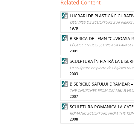
Related Content
LUCRĂRI DE PLASTICĂ FIGURATI
OEUVRES DE SCULPTURE SUR PIERRE 
1979
BISERICA DE LEMN “CUVIOASA 
L’ÉGLISE EN BOIS „CUVIOASA PARASC
2001
SCULPTURA ÎN PIATRĂ LA BISER
La sculpture en pierre des églises ro
2003
BISERICILE SATULUI DRÂMBAR –
THE CHURCHES FROM DRÂMBAR VILLA
2007
SCULPTURA ROMANICA LA CATED
ROMANIC SCULPTURE FROM THE ROMAN
2008