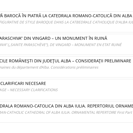
VĂ BAROCĂ ÎN PIATRĂ LA CATEDRALA ROMANO-CATOLICĂ DIN ALBA 
FIGURATIVE DE STYLE BAROQUE DANS LA CATBEDRALE CATHOLIQUE D'ALBA IUL
PARASCHIVA” DIN VINGARD – UN MONUMENT ÎN RUINĂ
HIVA” („SAINTE PARASCHÈVE”), DE VINGARD – MONUMENT EN ETAT RUINÉ
ICILE ROMÂNEŞTI DIN JUDEŢUL ALBA – CONSIDERAŢII PRELIMINARE
umaines du département d’Alba. Considérations préliminaires
 CLARIFICARI NECESARE
GE – NECESSARY CLARIFICATIONS
RALA ROMANO-CATOLICA DIN ALBA IULIA. REPERTORIUL ORNAMEN
-CATHOLIC CATHEDRAL OF ALBA IULIA. ORNAMENTAL REPERTOIRE First Part