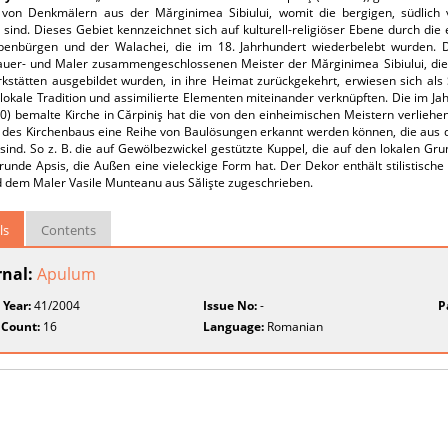
von Denkmälern aus der Mărginimea Sibiului, womit die bergigen, südlich
 sind. Dieses Gebiet kennzeichnet sich auf kulturell-religiöser Ebene durch 
benbürgen und der Walachei, die im 18. Jahrhundert wiederbelebt wurden.
auer- und Maler zusammengeschlossenen Meister der Mărginimea Sibiului, die 
kstätten ausgebildet wurden, in ihre Heimat zurückgekehrt, erwiesen sich als 
 lokale Tradition und assimilierte Elementen miteinander verknüpften. Die im J
0) bemalte Kirche in Cărpiniş hat die von den einheimischen Meistern verliehe
r des Kirchenbaus eine Reihe von Baulösungen erkannt werden können, die aus
ind. So z. B. die auf Gewölbezwickel gestützte Kuppel, die auf den lokalen Gru
runde Apsis, die Außen eine vieleckige Form hat. Der Dekor enthält stilistisch
d dem Maler Vasile Munteanu aus Sălişte zugeschrieben.
ls
Contents
rnal:
Apulum
 Year:
41/2004
Issue No:
-
P
 Count:
16
Language:
Romanian