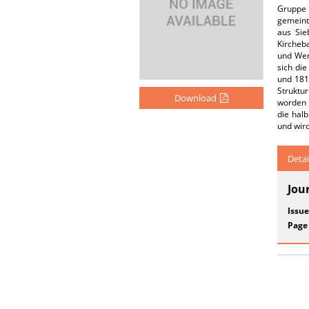
Gruppe 
gemeint
aus Sie
Kircheb
und Wer
sich die
und 181
Struktu
Download
worden s
die halb
und wir
Detai
Jou
Issue
Page