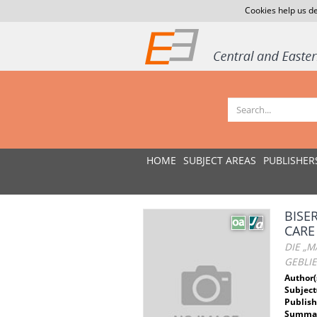
Cookies help us de
HOME
SUBJECT AREAS
PUBLISHER
BISE
CARE
DIE „M
GEBLIE
Author(
Subject
Publish
Summar