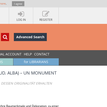
more
.
I agree
LOG IN
REGISTER
Advanced Search
UAL ACCOUNT
HELP
CONTACT
RS
for LIBRARIANS
(JUD. ALBA) – UN MONUMENT
L DESSEN ORIGINALITÄT ERHALTEN
ch ihre Baumerkmale und Dekoration, zu einer