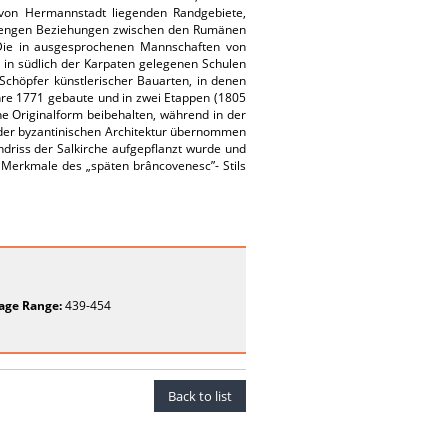
 von Hermannstadt liegenden Randgebiete,
die engen Beziehungen zwischen den Rumänen
 Die in ausgesprochenen Mannschaften von
in südlich der Karpaten gelegenen Schulen
Schöpfer künstlerischer Bauarten, in denen
ahre 1771 gebaute und in zwei Etappen (1805
ne Originalform beibehalten, während in der
 der byzantinischen Architektur übernommen
ndriss der Salkirche aufgepflanzt wurde und
e Merkmale des „späten brâncovenesc”- Stils
age Range:
439-454
Back to list