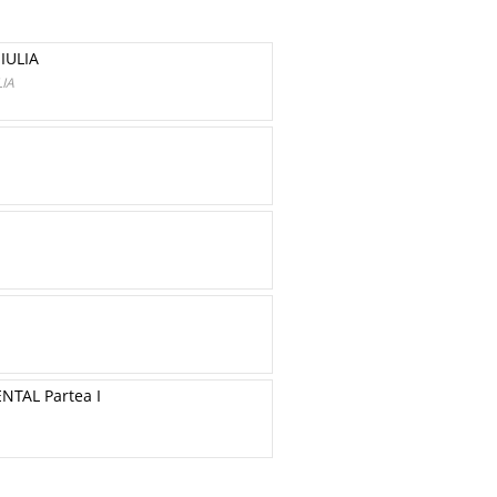
IULIA
IA
TAL Partea I