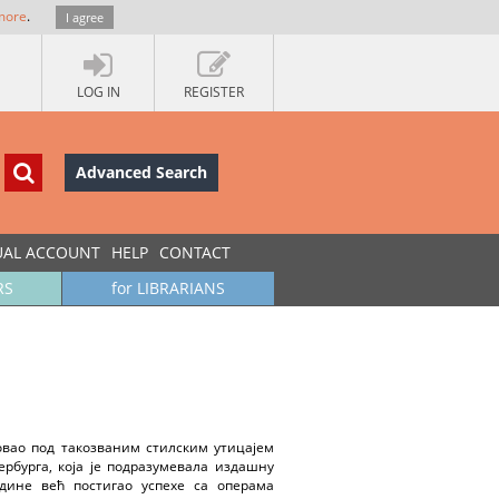
more
.
I agree
LOG IN
REGISTER
Advanced Search
UAL ACCOUNT
HELP
CONTACT
RS
for LIBRARIANS
овао под такозваним стилским утицајем
рбурга, која је подразумевала издашну
дине већ постигао успехе са операма