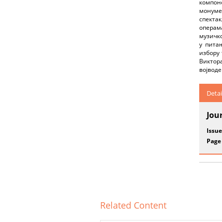
компон
монумен
спекта
операма
музичко
у пита
избору 
Виктора
војводе
Detai
Jou
Issue
Page
Related Content