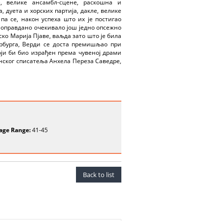
е, велике ансамбл-сцене, раскошна и
 дуета и хорских партија, дакле, велике
а се, након успеха што их је постигао
 оправдано очекивало још једно опсежно
ко Марија Пјаве, ваљда зато што је била
рбурга, Верди се доста премишљао при
оји би био израђен према чувеној драми
панског списатеља Анхела Переза Саведре,
age Range:
41-45
Back to list