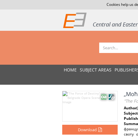
Cookies help us de
HOME
SUBJECT AREAS
PUBLISHER
„Моћ
"The F
Author(
Subject
Publish
Summar
францу
Download
своту 