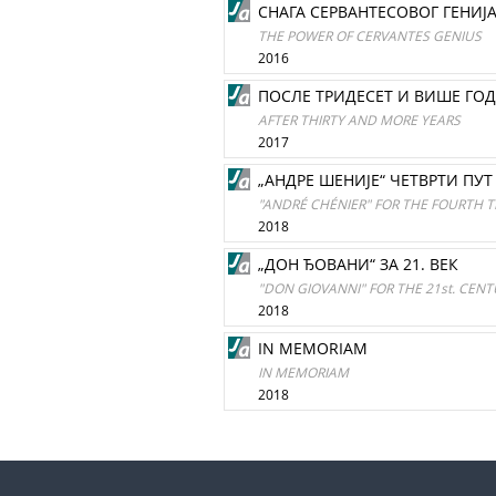
СНАГА СЕРВАНТЕСОВОГ ГЕНИЈ
THE POWER OF CERVANTES GENIUS
2016
ПОСЛЕ ТРИДЕСЕТ И ВИШЕ ГО
AFTER THIRTY AND MORE YEARS
2017
„АНДРЕ ШЕНИЈЕ“ ЧЕТВРТИ ПУТ
"ANDRÉ CHÉNIER" FOR THE FOURTH 
2018
„ДОН ЂОВАНИ“ ЗА 21. ВЕК
"DON GIOVANNI" FOR THE 21st. CEN
2018
IN MEMORIAM
IN MEMORIAM
2018