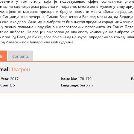
ованим у том стилу, који је подразумевао сјајне солистичке улог
тална сценографска решења и, наравно, много лепе музике у виду арија,
кле, ефектне масовне призоре и бројне промене места збивања радње, п
 Сицилијанско вечерње, Симон Боканегра и Бал под маскама, од Вердија
-сценско дело. Иако му је либретист био његов предани сарадник Франчес
њу веома повољна наруџбина императорских позоришта из Санкт Пете
теме либрета. Најпре је намеравао да ову оперу компонује на либрето к
 Игоа Руј Блаз, да би се, због бојазни од цензуре, определио за комад ш
 од Риваса – Дон Алваро или моћ судбине.
ls
Contents
rnal:
Театрон
 Year:
2017
Issue No:
178-179
P
 Count:
5
Language:
Serbian