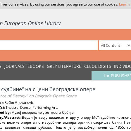
liver our services. By using our services, you agree to our use of cookies.
Learn 
S
JOURNALS
EBOOKS
GREY LITERATURE
CEEOL-DIGITS
INDIVID
for PUBLISHE
 судбине“ на сцени београдске опере
orce of Destiny" on Belgrade Opera Scene
s):
Raško V. Jovanović
(s):
Theatre, Dance, Performing Arts
ed by:
Музеј позоришне уметности Србије
y/Abstract:
Верди је своју двадесет и другу оперу Моћ судбине компон
ске велике опере а по наруџбини императорских позоришта Санкт Пете
од двадесет хиљада рубаља. Пошто је у раздобљу почев од 1855. го