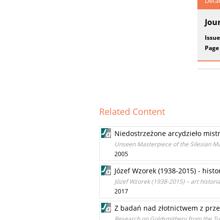
Detai
Jou
Issue
Page
Related Content
Niedostrzeżone arcydzieło mistr
Unseen Masterpiece of the Silesian Ma
2005
Józef Wzorek (1938-2015) - histor
Józef Wzorek (1938-2015) – art historia
2017
Z badań nad złotnictwem z prze
Research on Goldsmithery from the Tur