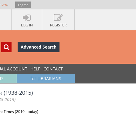
more
.
I agree
LOG IN
REGISTER
Advanced Search
UAL ACCOUNT
HELP
CONTACT
RS
for LIBRARIANS
ek (1938-2015)
38-2015)
ent Times (2010 - today)