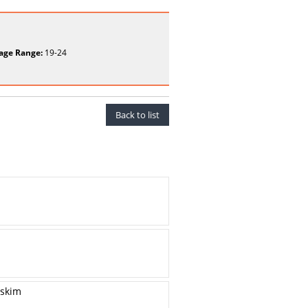
age Range:
19-24
Back to list
lskim