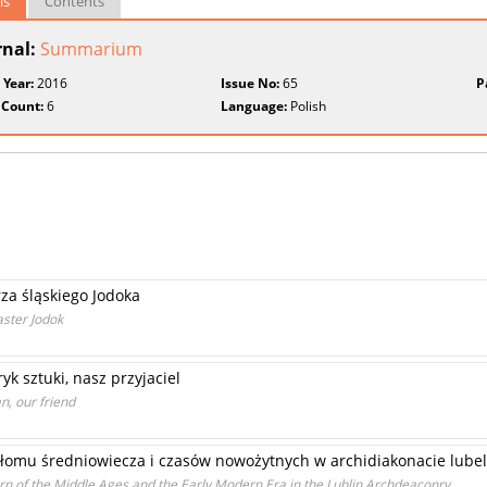
ls
Contents
rnal:
Summarium
 Year:
2016
Issue No:
65
P
 Count:
6
Language:
Polish
za śląskiego Jodoka
ster Jodok
yk sztuki, nasz przyjaciel
n, our friend
łomu średniowiecza i czasów nowożytnych w archidiakonacie lube
n of the Middle Ages and the Early Modern Era in the Lublin Archdeaconry