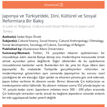
Download
Japonya ve Türkiye’deki, Dini, Kültürel ve Sosyal
Reformlara Bir Bakış
A Look at Religious, Cultural and Social Reforms in Japan and
Turkey
Author(s):
Sedat Veyis Örnek
Subject(s):
Cultural history, Social history, Cultural Anthropology / Ethnology,
Social development, Sociology of Culture, Sociology of Religion
Published by:
Uluslararası Kıbrıs Üniversitesi
Summary/Abstract:
Türkler, 19. yüzyıldan itibaren aydınlanmacı bir
mücadeleye adım atarak Batıya dönüp onu modernleşme konusunda örnek
almak açısından yalnız değillerdi. Diğer ülkelerden de bu aydınlanma
mücadelesine katılanlar vardı. Bunlardan biri de, yine bir Asya ülkesi olan
Japonya’dır. Bu makalede Türkiye’de gerçekleştirilen reformları ve
modernleşmeyi gösterirken aynı zamanda Japonya’nın bu sorunu nasıl
çözdüğünü de ele alacağız. Eğer iptidai ve efsanevi yönünü göz ardı edersek,
Japon kültür tarihinin iki dönemi vardır. Birinci dönemde Çin kültürünün ve
medeniyetinin etkisi hâkimdir. Bu dönem milattan sonra 552 yılında başlar ve
19. yüzyıla kadar sürer. Japonların milattan önce 500 – 200 yılları arasında
Çin kültürüyle temasları vardı; ancak bu bağlantı Japonların üstünde anlamlı
bir etki uygulayacak kadar yeterli değildi.