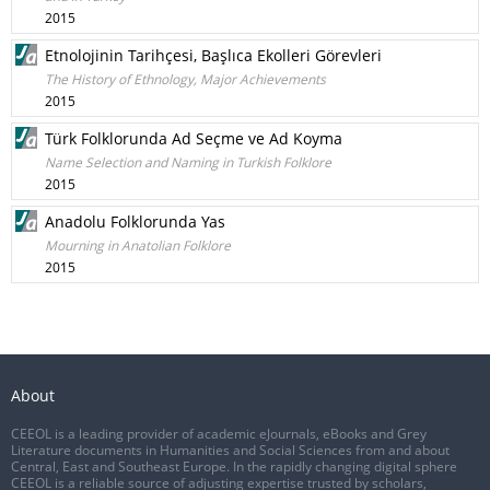
2015
Etnolojinin Tarihçesi, Başlıca Ekolleri Görevleri
The History of Ethnology, Major Achievements
2015
Türk Folklorunda Ad Seçme ve Ad Koyma
Name Selection and Naming in Turkish Folklore
2015
Anadolu Folklorunda Yas
Mourning in Anatolian Folklore
2015
About
CEEOL is a leading provider of academic eJournals, eBooks and Grey
Literature documents in Humanities and Social Sciences from and about
Central, East and Southeast Europe. In the rapidly changing digital sphere
CEEOL is a reliable source of adjusting expertise trusted by scholars,