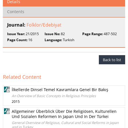
Details
Contents
Journal:
Folklor/Edebiyat
Issue Year:
21/2015
Issue No:
82
Page Range:
487-502
Page Count:
16
Language:
Turkish
Back to list
Related Content
İlkellerde Dinsel Temel Kavramlara Genel Bir Bakış
An Overview of Basic Concepts in Religious Principles
2015
Allgemeiner Überblick Über Die Religiösen, Kulturellen
Und Sozialen Reformen In Japan Und In Der Türkei
General Overview of Religious, Cultural and Social Reforms in Japan
and in Turkey