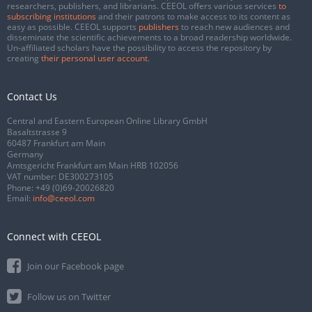
researchers, publishers, and librarians. CEEOL offers various services
to
subscribing institutions
and their patrons to make access to its content as
easy as possible. CEEOL supports
publishers
to reach new audiences and
disseminate the scientific achievements to a broad readership worldwide.
Un-affiliated scholars have the possibility to access the repository by
creating
their personal user account
.
Contact Us
Central and Eastern European Online Library GmbH
Basaltstrasse 9
60487 Frankfurt am Main
Germany
Amtsgericht Frankfurt am Main HRB 102056
VAT number: DE300273105
Phone:
+49 (0)69-20026820
Email:
info@ceeol.com
Connect with CEEOL
Join our Facebook page
Follow us on Twitter