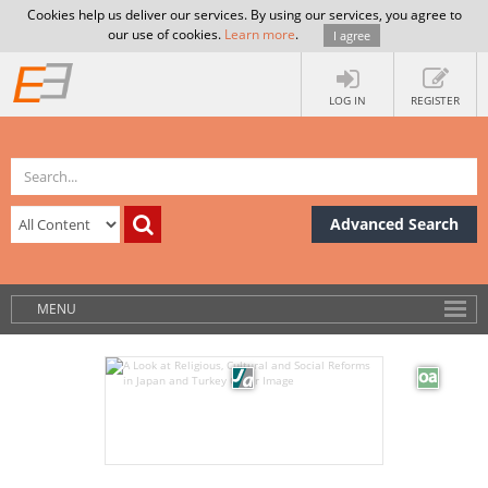
Cookies help us deliver our services. By using our services, you agree to
our use of cookies.
Learn more
.
I agree
LOG IN
REGISTER
Advanced Search
MENU