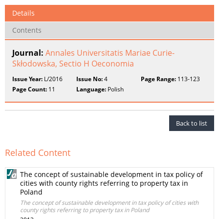
Details
Contents
Journal:
Annales Universitatis Mariae Curie-
Skłodowska, Sectio H Oeconomia
Issue Year:
L/2016
Issue No:
4
Page Range:
113-123
Page Count:
11
Language:
Polish
Back to list
Related Content
The concept of sustainable development in tax policy of
cities with county rights referring to property tax in
Poland
The concept of sustainable development in tax policy of cities with
county rights referring to property tax in Poland