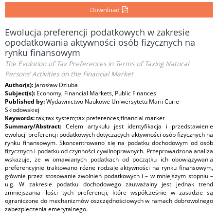
Download
Ewolucja preferencji podatkowych w zakresie
opodatkowania aktywności osób fizycznych na
rynku finansowym
The Evolution of Tax Preferences in Terms of Taxing Natural
Persons’ Activities on the Financial Market
Author(s):
Jarosław Dziuba
Subject(s):
Economy, Financial Markets, Public Finances
Published by:
Wydawnictwo Naukowe Uniwersytetu Marii Curie-
Sklodowskiej
Keywords:
tax;tax system;tax preferences;financial market
Summary/Abstract:
Celem artykułu jest identyfikacja i przedstawienie
ewolucji preferencji podatkowych dotyczących aktywności osób fizycznych na
rynku finansowym. Skoncentrowano się na podatku dochodowym od osób
fizycznych i podatku od czynności cywilnoprawnych. Przeprowadzona analiza
wskazuje, że w omawianych podatkach od początku ich obowiązywania
preferencyjnie traktowano różne rodzaje aktywności na rynku finansowym,
głównie przez stosowanie zwolnień podatkowych i – w mniejszym stopniu –
ulg. W zakresie podatku dochodowego zauważalny jest jednak trend
zmniejszania ilości tych preferencji, które współcześnie w zasadzie są
ograniczone do mechanizmów oszczędnościowych w ramach dobrowolnego
zabezpieczenia emerytalnego.