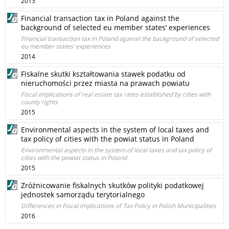
2013
Financial transaction tax in Poland against the
background of selected eu member states’ experiences
Financial transaction tax in Poland against the background of selected
eu member states’ experiences
2014
Fiskalne skutki kształtowania stawek podatku od
nieruchomości przez miasta na prawach powiatu
Fiscal implications of real estate tax rates established by cities with
county rights
2015
Environmental aspects in the system of local taxes and
tax policy of cities with the powiat status in Poland
Environmental aspects in the system of local taxes and tax policy of
cities with the powiat status in Poland
2015
Zróżnicowanie fiskalnych skutków polityki podatkowej
jednostek samorządu terytorialnego
Differences in Fiscal Implications of Tax Policy in Polish Municipalities
2016