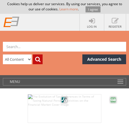
Cookies help us deliver our services. By using our services, you agree to
our use of cookies.
Learn more
.
I agree
LOG IN
REGISTER
Advanced Search
MENU