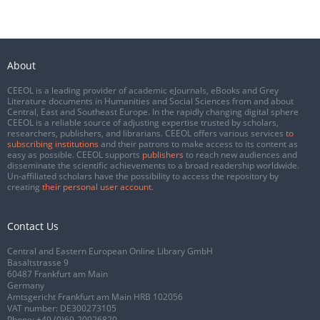
About
CEEOL is a leading provider of academic eJournals, eBooks and Grey
Literature documents in Humanities and Social Sciences from and about
Central, East and Southeast Europe. In the rapidly changing digital sphere
CEEOL is a reliable source of adjusting expertise trusted by scholars,
researchers, publishers, and librarians. CEEOL offers various services
to
subscribing institutions
and their patrons to make access to its content as
easy as possible. CEEOL supports
publishers
to reach new audiences and
disseminate the scientific achievements to a broad readership worldwide.
Un-affiliated scholars have the possibility to access the repository by
creating
their personal user account
.
Contact Us
Central and Eastern European Online Library GmbH
Basaltstrasse 9
60487 Frankfurt am Main
Germany
Amtsgericht Frankfurt am Main HRB 102056
VAT number: DE300273105
Phone:
+49 (0)69-20026820