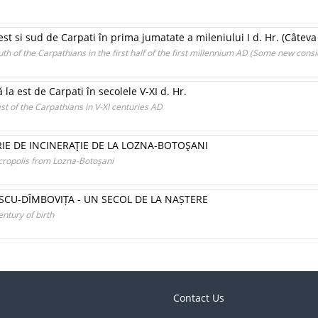
est si sud de Carpati în prima jumatate a mileniului I d. Hr. (Câteva
th of the Carpathians in the first half of the first millennium AD (Some new consi
 la est de Carpati în secolele V-XI d. Hr.
t of the Carpathians in V-XI centuries AD
E DE INCINERAŢIE DE LA LOZNA-BOTOŞANI
cropolis from Lozna-Botoşani
CU-DÎMBOVIȚA - UN SECOL DE LA NAȘTERE
ntury of birth
Contact Us