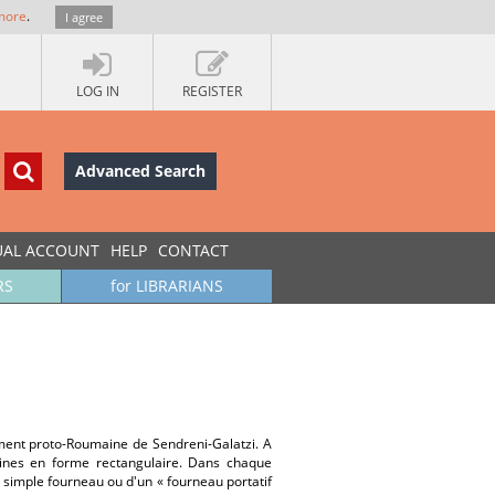
more
.
I agree
LOG IN
REGISTER
Advanced Search
UAL ACCOUNT
HELP
CONTACT
RS
for LIBRARIANS
ment proto-Roumaine de Sendreni-Galatzi. A
aines en forme rectangulaire. Dans chaque
un simple fourneau ou d'un « fourneau portatif