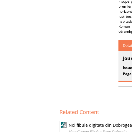
» superp
premièr
horizon
lustrée
habitat
Roman I
céramiqu
Detai
Jou
Issue
Page
Related Content
Noi fibule digitate din Dobrogea
New Curved Fibulae From Dobrodja