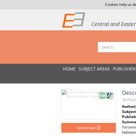
Cookies help us de
HOME
SUBJECT AREAS
PUBLISHER
Desco
Archaeo
Author(
Subject
Publish
Summar
l'occas
Download
habitati