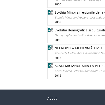
2005
Scythia Minor si regiunile de la 
Scythia Minor and regions east and sou
2008
Evolutia demografică si culturală
Demographic and cultural evolution eas
2010
NECROPOLA MEDIEVALĂ TIMPURI
The Early Middle Ages Incineration Ne
2012
ACADEMICIANUL MIRCEA PETRES
Acad. Mircea Petrescu-Dimbovita - a ce
2015
About