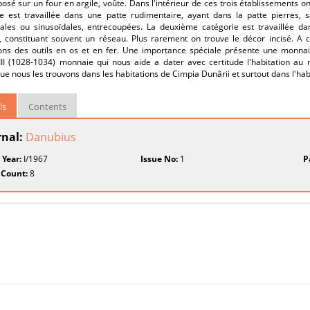
osé sur un four en argile, voûte. Dans l'intérieur de ces trois établissements 
e est travaillée dans une patte rudimentaire, ayant dans la patte pierres, 
tales ou sinusoïdales, entrecoupées. La deuxième catégorie est travaillée dan
s, constituant souvent un réseau. Plus rarement on trouve le décor incisé. A 
ions des outils en os et en fer. Une importance spéciale présente une monnaie
II (1028-1034) monnaie qui nous aide a dater avec certitude l'habitation au m
e nous les trouvons dans les habitations de Cimpia Dunârii et surtout dans l'hab
ls
Contents
rnal:
Danubius
 Year:
I/1967
Issue No:
1
P
 Count:
8