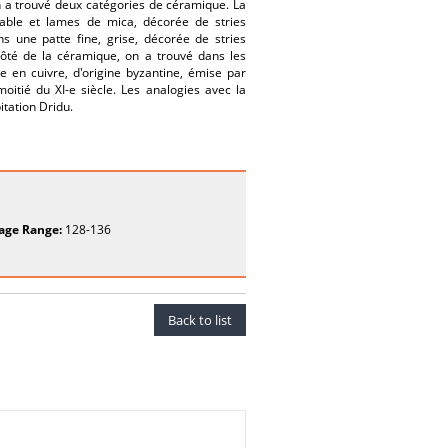
on a trouvé deux catégories de céramique. La
sable et lames de mica, décorée de stries
s une patte fine, grise, décorée de stries
côté de la céramique, on a trouvé dans les
 en cuivre, d'origine byzantine, émise par
oitié du XI-e siècle. Les analogies avec la
itation Dridu.
age Range:
128-136
Back to list