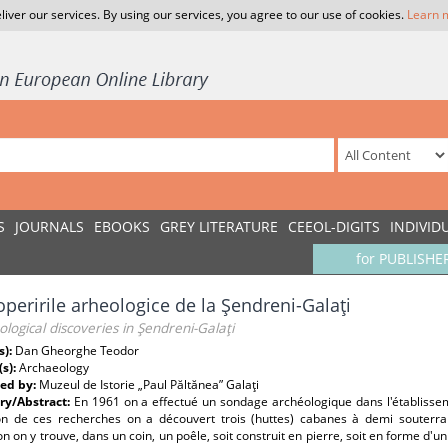
liver our services. By using our services, you agree to our use of cookies.
Learn 
S
JOURNALS
EBOOKS
GREY LITERATURE
CEEOL-DIGITS
INDIVID
for PUBLISHE
peririle arheologice de la Şendreni-Galaţi
logical discoveries in Şendreni-Galaţi
s):
Dan Gheorghe Teodor
(s):
Archaeology
ed by:
Muzeul de Istorie „Paul Păltănea” Galaţi
y/Abstract:
En 1961 on a effectué un sondage archéologique dans l'établisse
ion de ces recherches on a découvert trois (huttes) cabanes à demi souterr
on on y trouve, dans un coin, un poêle, soit construit en pierre, soit en forme d'