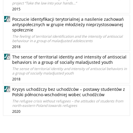
project “Take the law into your hands…”
2015
Poczucie identyfikacji terytorialnej a nasilenie zachowań
antyspołecznych w grupie młodzieży nieprzystosowanej
społecznie
The feeling of territorial identification and the intensity of antisocial
behaviour in a group of maladjusted adolescents
2018
The sense of territorial identity and intensity of antisocial
behaviors in a group of socially maladjusted youth
The sense of territorial identity and intensity of antisocial behaviors in
a group of socially maladjusted youth
2018
Kryzys uchodźczy bez uchodźców – postawy studentów z
Polski północno-wschodniej wobec uchodźców
The refugee crisis without refugees – the attitudes of students from
north-eastern Poland towards refugees
2020