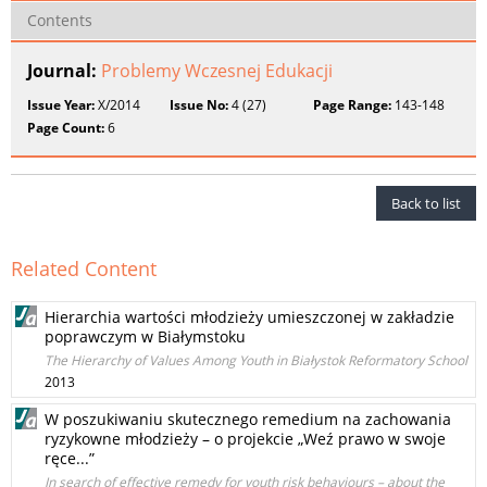
Contents
Journal:
Problemy Wczesnej Edukacji
Issue Year:
X/2014
Issue No:
4 (27)
Page Range:
143-148
Page Count:
6
Back to list
Related Content
Hierarchia wartości młodzieży umieszczonej w zakładzie
poprawczym w Białymstoku
The Hierarchy of Values Among Youth in Białystok Reformatory School
2013
W poszukiwaniu skutecznego remedium na zachowania
ryzykowne młodzieży – o projekcie „Weź prawo w swoje
ręce...”
In search of effective remedy for youth risk behaviours – about the