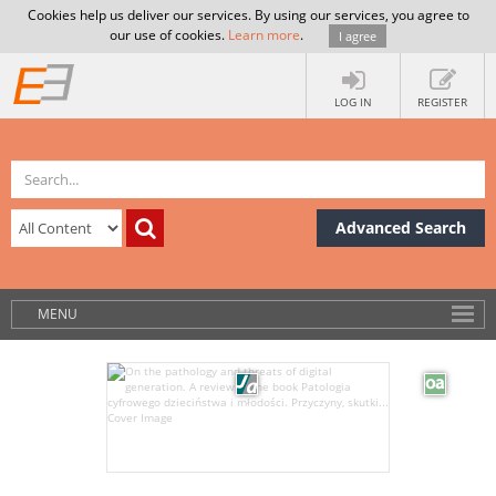
Cookies help us deliver our services. By using our services, you agree to
our use of cookies.
Learn more
.
I agree
LOG IN
REGISTER
Advanced Search
MENU