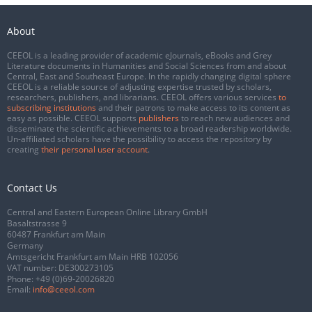
About
CEEOL is a leading provider of academic eJournals, eBooks and Grey
Literature documents in Humanities and Social Sciences from and about
Central, East and Southeast Europe. In the rapidly changing digital sphere
CEEOL is a reliable source of adjusting expertise trusted by scholars,
researchers, publishers, and librarians. CEEOL offers various services
to
subscribing institutions
and their patrons to make access to its content as
easy as possible. CEEOL supports
publishers
to reach new audiences and
disseminate the scientific achievements to a broad readership worldwide.
Un-affiliated scholars have the possibility to access the repository by
creating
their personal user account
.
Contact Us
Central and Eastern European Online Library GmbH
Basaltstrasse 9
60487 Frankfurt am Main
Germany
Amtsgericht Frankfurt am Main HRB 102056
VAT number: DE300273105
Phone:
+49 (0)69-20026820
Email:
info@ceeol.com