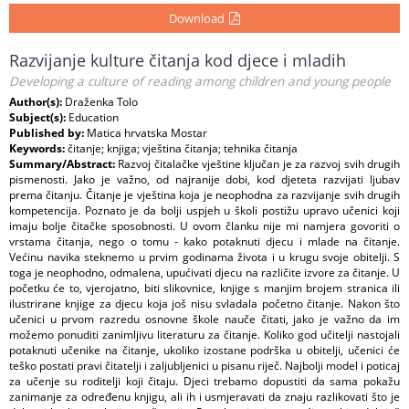
Download
Razvijanje kulture čitanja kod djece i mladih
Developing a culture of reading among children and young people
Author(s):
Draženka Tolo
Subject(s):
Education
Published by:
Matica hrvatska Mostar
Keywords:
čitanje; knjiga; vještina čitanja; tehnika čitanja
Summary/Abstract:
Razvoj čitalačke vještine ključan je za razvoj svih drugih
pismenosti. Jako je važno, od najranije dobi, kod djeteta razvijati ljubav
prema čitanju. Čitanje je vještina koja je neophodna za razvijanje svih drugih
kompetencija. Poznato je da bolji uspjeh u školi postižu upravo učenici koji
imaju bolje čitačke sposobnosti. U ovom članku nije mi namjera govoriti o
vrstama čitanja, nego o tomu - kako potaknuti djecu i mlade na čitanje.
Većinu navika steknemo u prvim godinama života i u krugu svoje obitelji. S
toga je neophodno, odmalena, upućivati djecu na različite izvore za čitanje. U
početku će to, vjerojatno, biti slikovnice, knjige s manjim brojem stranica ili
ilustrirane knjige za djecu koja još nisu svladala početno čitanje. Nakon što
učenici u prvom razredu osnovne škole nauče čitati, jako je važno da im
možemo ponuditi zanimljivu literaturu za čitanje. Koliko god učitelji nastojali
potaknuti učenike na čitanje, ukoliko izostane podrška u obitelji, učenici će
teško postati pravi čitatelji i zaljubljenici u pisanu riječ. Najbolji model i poticaj
za učenje su roditelji koji čitaju. Djeci trebamo dopustiti da sama pokažu
zanimanje za određenu knjigu, ali ih i usmjeravati da znaju razlikovati što je