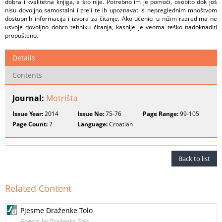
dobra i kvalitetna knjiga, a što nije. Potrebno im je pomoći, osobito dok još
nisu dovoljno samostalni i zreli te ih upoznavati s nepreglednim mnoštvom
dostupnih informacija i izvora za čitanje. Ako učenici u nižim razredima ne
usvoje dovoljno dobro tehniku čitanja, kasnije je veoma teško nadoknaditi
propušteno.
Details
Contents
Journal:
Motrišta
Issue Year:
2014
Issue No:
75-76
Page Range:
99-105
Page Count:
7
Language:
Croatian
Back to list
Related Content
Pjesme Draženke Tolo
Poems by Draženka Tolo