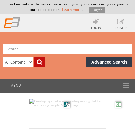
Cookies help us deliver our services. By using our services, you agree to
our use of cookies.
Learn more
.
I agree
LOG IN
REGISTER
Advanced Search
MENU