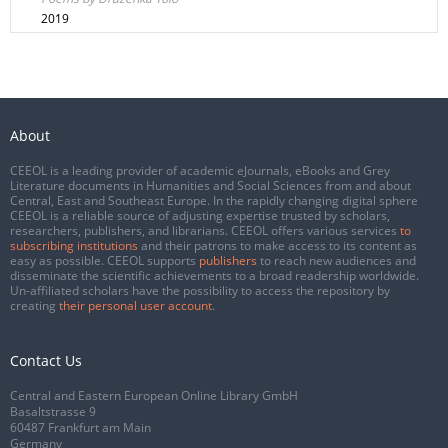
2019
About
CEEOL is a leading provider of academic eJournals, eBooks and Grey
Literature documents in Humanities and Social Sciences from and about
Central, East and Southeast Europe. In the rapidly changing digital sphere
CEEOL is a reliable source of adjusting expertise trusted by scholars,
researchers, publishers, and librarians. CEEOL offers various services
to
subscribing institutions
and their patrons to make access to its content as
easy as possible. CEEOL supports
publishers
to reach new audiences and
disseminate the scientific achievements to a broad readership worldwide.
Un-affiliated scholars have the possibility to access the repository by
creating
their personal user account
.
Contact Us
Central and Eastern European Online Library GmbH
Basaltstrasse 9
60487 Frankfurt am Main
Germany