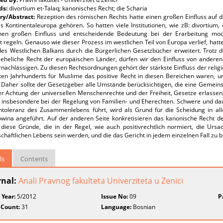
ds:
divortium et-Talaq; kanonisches Recht; die Scharia
y/Abstract:
Rezeption des römischen Rechts hatte einen großen Einfluss auf d
es Kontinentaleuropa gehören. So hatten viele Institutionen, wie zB: divortium
nen großen Einfluss und entscheidende Bedeutung bei der Erarbeitung moder
 regeln. Genauso wie dieser Prozess im westlichen Teil von Europa verlief, hatt
des Westlichen Balkans durch die Bürgerlichen Gesetzbücher erweitert. Trotz 
 eheliche Recht der europäischen Länder, dürfen wir den Einfluss von andere
rnachlässigen. Zu diesen Rechtsordnungen gehört der stärkste Einfluss der religiö
zten Jahrhunderts für Muslime das positive Recht in diesen Bereichen waren, u
 Daher sollte der Gesetzgeber alle Umstände berücksichtigen, die eine Gemeinsc
er Achtung der universellen Menschenrechte und der Freiheit, Gesetze erlasse
 insbesondere bei der Regelung von Familien- und Eherechten. Schwere und da
Intoleranz des Zusammenlebens führt, wird als Grund für die Scheidung in all
wina angeführt. Auf der anderen Seite konkretisieren das kanonische Recht d
 diese Gründe, die in der Regel, wie auch positivrechtlich normiert, die Ursa
haftlichen Lebens sein werden, und die das Gericht in jedem einzelnen Fall zu b
ls
Contents
rnal:
Anali Pravnog fakulteta Univerziteta u Zenici
 Year:
5/2012
Issue No:
09
P
 Count:
31
Language:
Bosnian