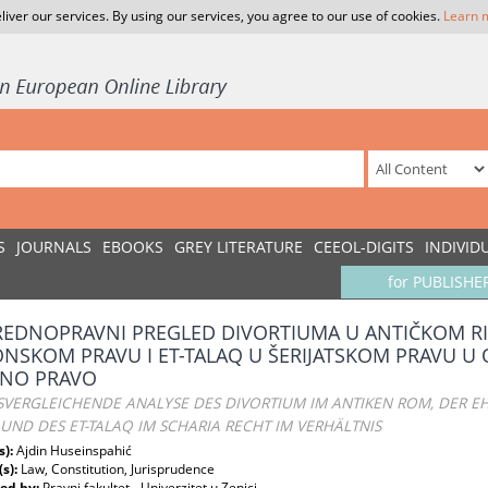
liver our services. By using our services, you agree to our use of cookies.
Learn 
S
JOURNALS
EBOOKS
GREY LITERATURE
CEEOL-DIGITS
INDIVID
for PUBLISHE
EDNOPRAVNI PREGLED DIVORTIUMA U ANTIČKOM RI
NSKOM PRAVU I ET-TALAQ U ŠERIJATSKOM PRAVU U
NO PRAVO
SVERGLEICHENDE ANALYSE DES DIVORTIUM IM ANTIKEN ROM, DER 
UND DES ET-TALAQ IM SCHARIA RECHT IM VERHÄLTNIS
s):
Ajdin Huseinspahić
(s):
Law, Constitution, Jurisprudence
ed by:
Pravni fakultet - Univerzitet u Zenici