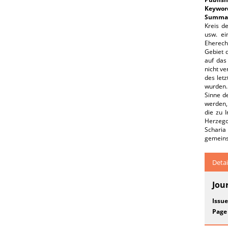
Keywor
Summar
Kreis d
usw. ei
Eherecht
Gebiet 
auf das
nicht ve
des let
wurden.
Sinne d
werden,
die zu 
Herzego
Scharia
gemeinsc
Detai
Jou
Issue
Page