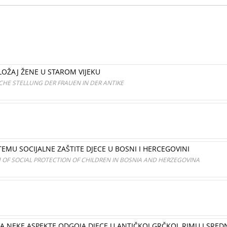
LOŽAJ ŽENE U STAROM VIJEKU
CHE STELLUNG DER FRAUEN IN DER ANTIKE
EMU SOCIJALNE ZAŠTITE DJECE U BOSNI I HERCEGOVINI
 OF SOCIAL PROTECTION OF CHILDREN IN BOSNIA AND HERZEGOVINA
A NEKE ASPEKTE ODGOJA DJECE U ANTIČKOJ GRČKOJ, RIMU I SRE