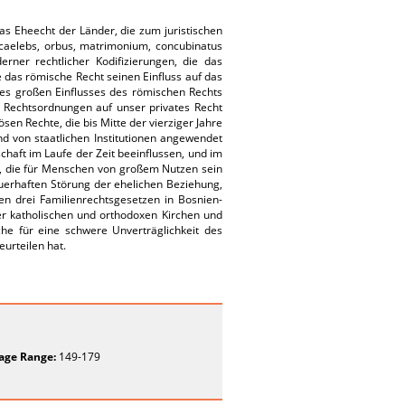
as Eheecht der Länder, die zum juristischen
, caelebs, orbus, matrimonium, concubinatus
ner rechtlicher Kodifizierungen, die das
e das römische Recht seinen Einfluss auf das
des großen Einflusses des römischen Rechts
n Rechtsordnungen auf unser privates Recht
sen Rechte, die bis Mitte der vierziger Jahre
nd von staatlichen Institutionen angewendet
haft im Laufe der Zeit beeinflussen, und im
n, die für Menschen von großem Nutzen sein
uerhaften Störung der ehelichen Beziehung,
en drei Familienrechtsgesetzen in Bosnien-
er katholischen und orthodoxen Kirchen und
che für eine schwere Unverträglichkeit des
eurteilen hat.
age Range:
149-179