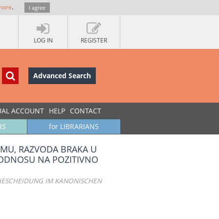
more
.
I agree
LOG IN
REGISTER
Advanced Search
UAL ACCOUNT
HELP
CONTACT
RS
for LIBRARIANS
MU, RAZVODA BRAKA U
 ODNOSU NA POZITIVNO
EHESCHEIDUNG IM KANONISCHEN