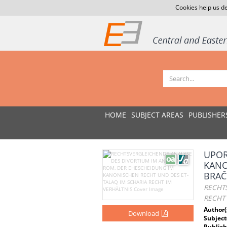
Cookies help us de
HOME
SUBJECT AREAS
PUBLISHER
UPOR
KANO
BRAČ
RECHT
RECHT 
Author(
Download
Subject
Publish