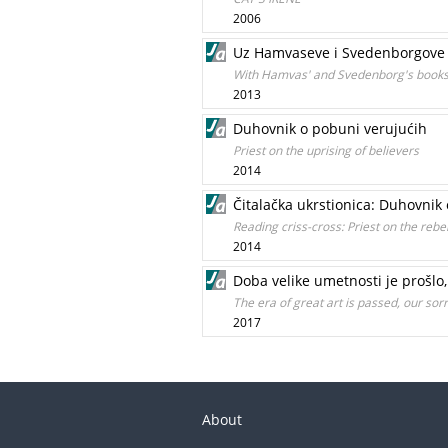
2006
Uz Hamvaseve i Svedenborgove k
With Hamvas' and Svedenborg's books.
2013
Duhovnik o pobuni verujućih
Priest on the uprising of believers
2014
Čitalačka ukrstionica: Duhovnik
Reading criss-cross: Priest on the rebel
2014
Doba velike umetnosti je prošlo
The era of great art is passed, our s
2017
About