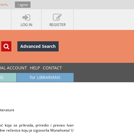
more
.
I agree
LOG IN
REGISTER
Advanced Search
UAL ACCOUNT
HELP
CONTACT
RS
for LIBRARIANS
iterature
oć koja se prikrada, priredio i preveo Ivan
jedne rečenice koju je izgovorila Monahseta! U