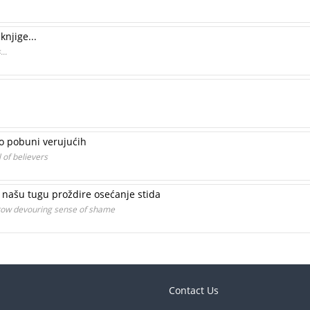
njige...
..
 o pobuni verujućih
 of believers
, našu tugu proždire osećanje stida
orrow devouring sense of shame
Contact Us