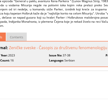
je epizoda "General u paklu, avantura Kena Parkera " (Lunov Magnus Strip, 1983.)
eda u vodama Misurija negde na polovini toka kojim reka prelazi preko Sev
enjem od tri nedelje, u komandu stiže Parker, izvidnik koji kreće za trupama
za koju kapetan Holbruk kaže da je "najlošije korito na celom Misuriju". Utroba "
, dešava se napad gusara koji su hrabri Parker i Holbrukova malobrojna posada 
pada, Indijanka Monahseta, iz plemena Čejena koje je nekad živelo na reci Vačuta
om.
ls
Contents
rnal:
Zeničke sveske - Časopis za društvenu fenomenologiju i
 Year:
2023
Issue No:
37-38
P
 Count:
16
Language:
Serbian