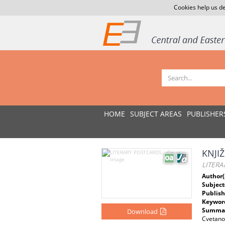
Cookies help us de
HOME
SUBJECT AREAS
PUBLISHER
KNJI
LITERA
Author(
Subject
Publish
Keywor
Summar
Download
Cvetanov