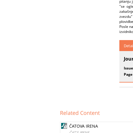
pitanju 
"se ogl
zakašnj
zvezdu" 
plovidbe
Posle na
izvidnik
Detai
Jou
Issue
Page
Related Content
ČATOVA IRENA
ČAT'S IRENE