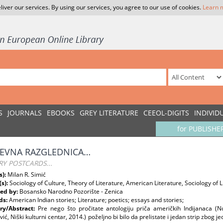
liver our services. By using our services, you agree to our use of cookies.
Learn 
S
JOURNALS
EBOOKS
GREY LITERATURE
CEEOL-DIGITS
INDIVID
for PUBLISHE
ŽEVNA RAZGLEDNICA…
RY POSTCARDS...
s):
Milan R. Simić
(s):
Sociology of Culture, Theory of Literature, American Literature, Sociology of L
ed by:
Bosansko Narodno Pozorište - Zenica
ds:
American Indian stories; Literature; poetics; essays and stories;
y/Abstract:
Pre nego što pročitate antologiju priča američkih Indijanaca (N
ić, Niški kulturni centar, 2014.) poželjno bi bilo da prelistate i jedan strip zbog 