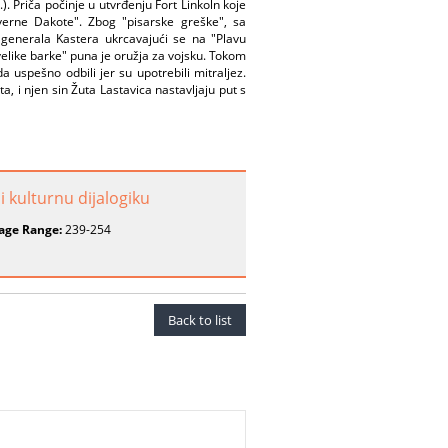
. Priča počinje u utvrđenju Fort Linkoln koje
erne Dakote". Zbog "pisarske greške", sa
 generala Kastera ukrcavajući se na "Plavu
velike barke" puna je oružja za vojsku. Tokom
uspešno odbili jer su upotrebili mitraljez.
, i njen sin Žuta Lastavica nastavljaju put s
 kulturnu dijalogiku
age Range:
239-254
Back to list