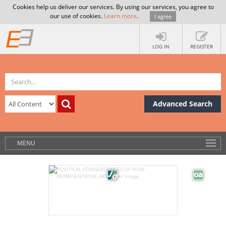
Cookies help us deliver our services. By using our services, you agree to
our use of cookies.
Learn more
.
I agree
LOG IN
REGISTER
Advanced Search
MENU