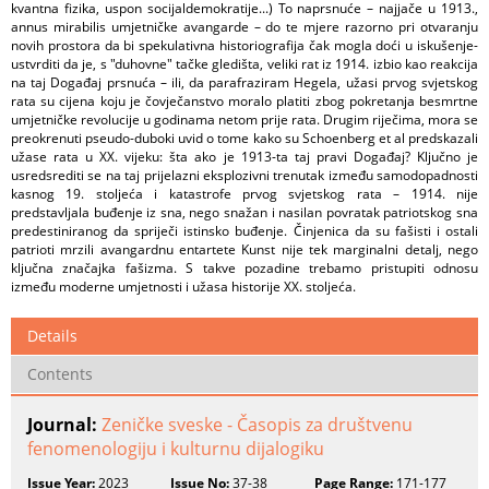
kvantna fizika, uspon socijaldemokratije...) To naprsnuće – najjače u 1913.,
annus mirabilis umjetničke avangarde – do te mjere razorno pri otvaranju
novih prostora da bi spekulativna historiografija čak mogla doći u iskušenje-
ustvrditi da je, s "duhovne" tačke gledišta, veliki rat iz 1914. izbio kao reakcija
na taj Događaj prsnuća – ili, da parafraziram Hegela, užasi prvog svjetskog
rata su cijena koju je čovječanstvo moralo platiti zbog pokretanja besmrtne
umjetničke revolucije u godinama netom prije rata. Drugim riječima, mora se
preokrenuti pseudo-duboki uvid o tome kako su Schoenberg et al predskazali
užase rata u XX. vijeku: šta ako je 1913-ta taj pravi Događaj? Ključno je
usredsrediti se na taj prijelazni eksplozivni trenutak između samodopadnosti
kasnog 19. stoljeća i katastrofe prvog svjetskog rata – 1914. nije
predstavljala buđenje iz sna, nego snažan i nasilan povratak patriotskog sna
predestiniranog da spriječi istinsko buđenje. Činjenica da su fašisti i ostali
patrioti mrzili avangardnu entartete Kunst nije tek marginalni detalj, nego
ključna značajka fašizma. S takve pozadine trebamo pristupiti odnosu
između moderne umjetnosti i užasa historije XX. stoljeća.
Details
Contents
Journal:
Zeničke sveske - Časopis za društvenu
fenomenologiju i kulturnu dijalogiku
Issue Year:
2023
Issue No:
37-38
Page Range:
171-177