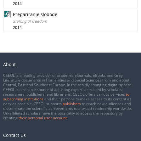
2014
Prepariranje slobode
Staffing of freedom
2014
About
CEEOL is a leading provider of academic eJournals, eBooks and Grey
Literature documents in Humanities and Social Sciences from and about
Central, East and Southeast Europe. In the rapidly changing digital sphere
CEEOL is a reliable source of adjusting expertise trusted by scholars,
researchers, publishers, and librarians. CEEOL offers various services
to
subscribing institutions
and their patrons to make access to its content as
easy as possible. CEEOL supports
publishers
to reach new audiences and
disseminate the scientific achievements to a broad readership worldwide.
Un-affiliated scholars have the possibility to access the repository by
creating
their personal user account
.
Contact Us