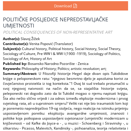
Download
POLITIČKE POSLJEDICE NEPREDSTAVLJAČKE
UMJETNOSTI
POLITICAL CONSEQUENCES OF NON-REPRESENTATIVE ART
Author(s):
Slavoj Žižek
Contributor(s):
Venita Popović (Translator)
Subject(s):
Cultural history, Political history, Social history, Social Theory,
Sociology of Culture, Pre-WW I & WW I (1900 -1919), Sociology of Politics,
Sociology of Art, History of Art
Published by:
Bosansko Narodno Pozorište - Zenica
Keywords:
Philosophy of History; Politics; artistic revolution; art;
Summary/Abstract:
U Filozofiji historije Hegel daje divan opis Tukididove
knjige o peloponeskom ratu: "njegovo besmrtno djelo je apsolutna korist za
čovječanstvo proistekla iz tog konteksta."1 Ovaj bi sud trebalo protumačiti u
svoj njegovoj naivnosti: na način da se, sa stajališta historije svijeta,
peleponeski rat dogodio zato da bi Tukidid mogao o njemu napisati knjigu.
Šta ako nešto slično vrijedi i za odnos između ekplozije modernizma i prvog
svjetskog rata, ali u suprotnom smjeru? Veliki rat nije bio traumatski lom koji
je poremetio naprednjaštvo 19-og stoljeća, nego reakcija na istinsku prijetnju
uspostavljenom poretku: eksploziju avangardne umjetnosti, znanosti i
politike koja potkopava uspostavljeni svjetonazor (umjetnički modernizam u
književnosti – od Kafke do Joyce-a - , u muzici - Schoenberg i Stravinsky -, u
slikarstvu - Picasso, Malevitch, Kandinsky -, psihoanaliza, teorija relativiteta i