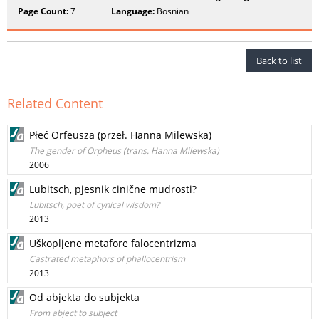
Page Count:
7
Language:
Bosnian
Back to list
Related Content
Płeć Orfeusza (przeł. Hanna Milewska)
The gender of Orpheus (trans. Hanna Milewska)
2006
Lubitsch, pjesnik cinične mudrosti?
Lubitsch, poet of cynical wisdom?
2013
Uškopljene metafore falocentrizma
Castrated metaphors of phallocentrism
2013
Od abjekta do subjekta
From abject to subject