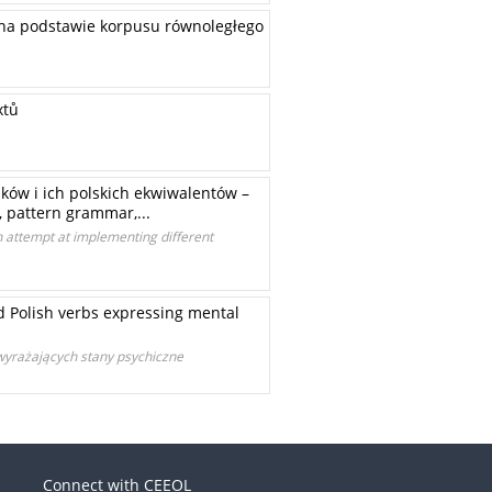
 na podstawie korpusu równoległego
xtů
ków i ich polskich ekwiwalentów –
 pattern grammar,...
n attempt at implementing different
d Polish verbs expressing mental
wyrażających stany psychiczne
Connect with CEEOL