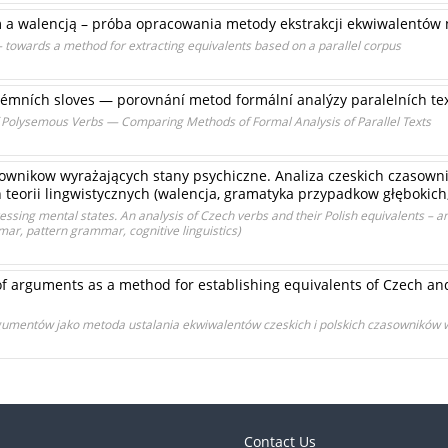
 a walencją – próba opracowania metody ekstrakcji ekwiwalentów
 towards a method for extracting equivalents based on a parallel corpus
ysémních sloves — porovnání metod formální analýzy paralelních te
of Polysemous Verbs — Comparing Methods of Formal Analysis of Parallel Texts
wnikow wyrażających stany psychiczne. Analiza czeskich czasowni
teorii lingwistycznych (walencja, gramatyka przypadkow głębokich,
essing mental states. An analysis of Czech verbs and their Polish equivalents – a
mar, pattern grammar, cognitive linguistics)
of arguments as a method for establishing equivalents of Czech an
umentów jako metoda ustalania ekwiwalentów czeskich i polskich czasowników 
Contact Us