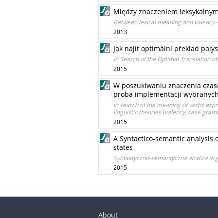
Między znaczeniem leksykalnym
Between lexical meaning and valency –
2013
Jak najít optimální překlad pol
In Search of the Optimal Translation 
2015
W poszukiwaniu znaczenia czaso
proba implementacji wybranych 
In search of the meaning of verbs expr
linguistic theories (valency, case gram
2015
A Syntactico-semantic analysis 
states
Syntaktyczno-semantyczna analiza arg
2015
About