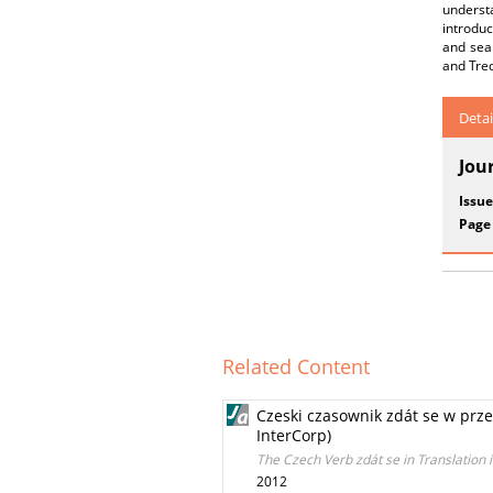
underst
introduc
and sear
and Treq
Detai
Jou
Issue
Page
Related Content
Czeski czasownik zdát se w prz
InterCorp)
The Czech Verb zdát se in Translation 
2012