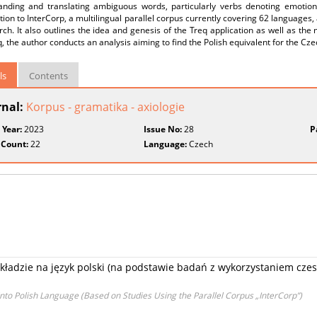
anding and translating ambiguous words, particularly verbs denoting emotion
tion to InterCorp, a multilingual parallel corpus currently covering 62 languages,
ch. It also outlines the idea and genesis of the Treq application as well as the
, the author conducts an analysis aiming to find the Polish equivalent for the Cz
ls
Contents
rnal:
Korpus - gramatika - axiologie
 Year:
2023
Issue No:
28
P
 Count:
22
Language:
Czech
ekładzie na język polski (na podstawie badań z wykorzystaniem cze
into Polish Language (Based on Studies Using the Parallel Corpus „InterCorp”)