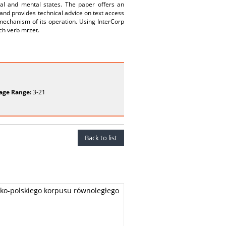
al and mental states. The paper offers an
 and provides technical advice on text access
 mechanism of its operation. Using InterCorp
ech verb mrzet.
age Range:
3-21
Back to list
sko-polskiego korpusu równoległego