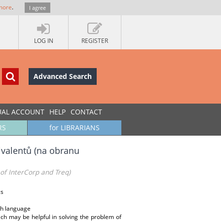
more
.
I agree
LOG IN
REGISTER
Advanced Search
UAL ACCOUNT
HELP
CONTACT
RS
for LIBRARIANS
ivalentů (na obranu
 of InterCorp and Treq)
cs
ish language
ch may be helpful in solving the problem of