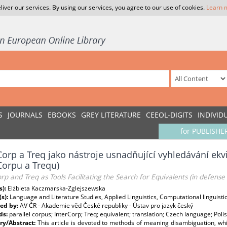
liver our services. By using our services, you agree to our use of cookies.
Learn 
S
JOURNALS
EBOOKS
GREY LITERATURE
CEEOL-DIGITS
INDIVID
for PUBLISHE
Corp a Treq jako nástroje usnadňující vyhledávání ekv
Corpu a Trequ)
rp and Treq as Tools Facilitating the Search for Equivalents (in defense
s):
Elżbieta Kaczmarska-Zglejszewska
(s):
Language and Literature Studies, Applied Linguistics, Computational linguisti
ed by:
AV ČR - Akademie věd České republiky - Ústav pro jazyk český
ds:
parallel corpus; InterCorp; Treq; equivalent; translation; Czech language; Pol
y/Abstract:
This article is devoted to methods of meaning disambiguation, whi