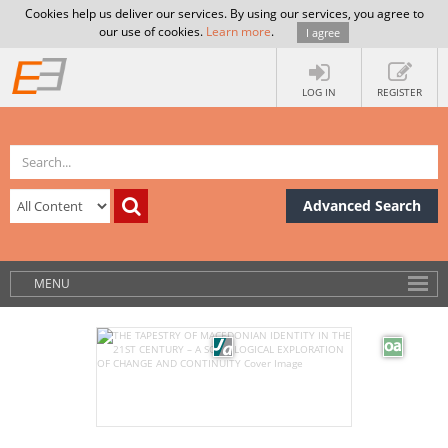
Cookies help us deliver our services. By using our services, you agree to
our use of cookies.
Learn more
.
I agree
LOG IN
REGISTER
Advanced Search
MENU