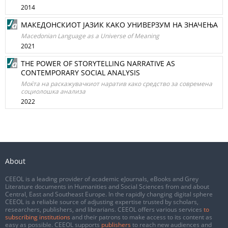
2014
МАКЕДОНСКИОТ ЈАЗИК КАКО УНИВЕРЗУМ НА ЗНАЧЕЊА
Macedonian Language as a Universe of Meaning
2021
THE POWER OF STORYTELLING NARRATIVE AS
CONTEMPORARY SOCIAL ANALYSIS
Моќта на раскажувачкиот наратив како средство за современа
социолошка анализа
2022
About
CEEOL is a leading provider of academic eJournals, eBooks and Grey
Literature documents in Humanities and Social Sciences from and about
Central, East and Southeast Europe. In the rapidly changing digital sphere
CEEOL is a reliable source of adjusting expertise trusted by scholars,
researchers, publishers, and librarians. CEEOL offers various services
to
subscribing institutions
and their patrons to make access to its content as
easy as possible. CEEOL supports
publishers
to reach new audiences and