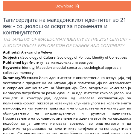
Download
Таписеријата на македонскиот идентитет во 21
век - социолошки осврт за промената и
континуитетот
THE TAPESTRY OF MACEDONIAN IDENTITY IN THE 21ST CENTURY –
A SOCIOLOGICAL EXPLORATION OF CHANGE AND CONTINUITY
Author(s):
Aleksandra Veleva
Subject(s):
Sociology of Culture, Sociology of Politics, Identity of Collectives
Published by:
Институт за македонска литература
Keywords:
identity; Macedonia; social construct; sociological approach;
collective memory
Summary/Abstract:
Иако идентитетот е општествена конструкција, тој
честопати е предмет на манипулација и политизација во историскиот
и современиот контекст на Македонија. Овој академски коментар ја
нагласува потребата за разликување на идентитетот како социолошки
концепт и конструкција, одвоен од неговата експлоатација за
политичка корист. Текстот ја истакнува клучната улога на колективната
меморија, на културните практики и на општествените институции во
обликувањето на индивидуалниот и групниот идентитет.
Признавањето на основното значење на идентитетот ќе ни овозможи
подобро да ја цениме неговата вредност во општеството и да
работиме на решавање на политичките конфликти на попродуктивен
начин. Со примената на социолошкиот пристап, овој текст нуди