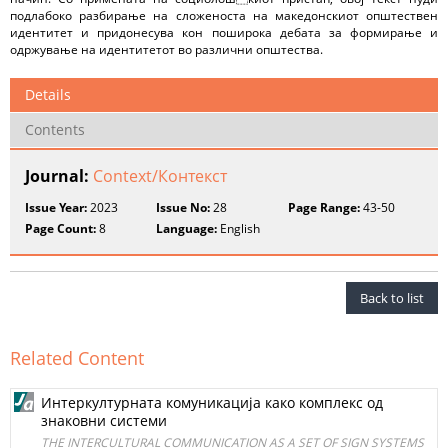
подлабоко разбирање на сложеноста на македонскиот општествен
идентитет и придонесува кон поширока дебата за формирање и
одржување на идентитетот во различни општества.
Details
Contents
Journal:
Context/Контекст
Issue Year:
2023
Issue No:
28
Page Range:
43-50
Page Count:
8
Language:
English
Back to list
Related Content
Интеркултурната комуникација како комплекс од
знаковни системи
THE INTERCULTURAL COMMUNICATION AS A SET OF SIGN SYSTEMS