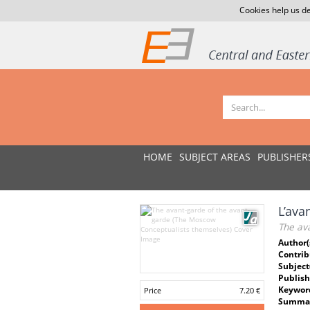
Cookies help us de
HOME
SUBJECT AREAS
PUBLISHER
L’ava
The av
Author(
Contrib
Subject
Publish
Keywor
Price
7.20 €
Summar