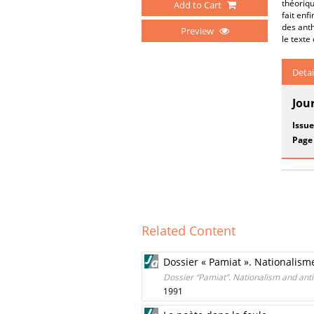
théoriqu
Add to Cart
fait enf
des anth
Preview
le texte
Detai
Jou
Issue
Page
Related Content
Dossier « Pamiat ». Nationalism
Dossier “Pamiat”. Nationalism and anti
1991