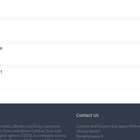
de
91
Contact Us
urnals, eBooks and Grey Literature
Central and Eastern European Onlin
s from and about Central, East and
Library GmbH
gital sphere CEEOL is a reliable source
Basaltstrasse 9