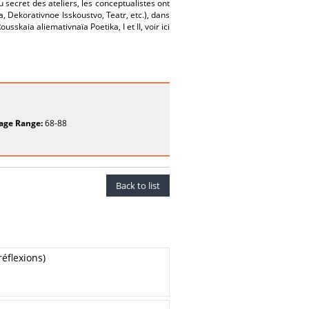
 secret des ateliers, les conceptualistes ont
ra, Dekorativnoe Isskoustvo, Teatr, etc.), dans
sskaia aliemativnaïa Poetika, I et II, voir ici
age Range:
68-88
Back to list
éflexions)