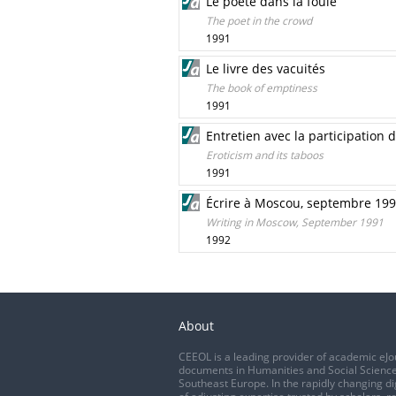
Le poète dans la foule
The poet in the crowd
1991
Le livre des vacuités
The book of emptiness
1991
Entretien avec la participation 
Eroticism and its taboos
1991
Écrire à Moscou, septembre 19
Writing in Moscow, September 1991
1992
About
CEEOL is a leading provider of academic eJo
documents in Humanities and Social Science
Southeast Europe. In the rapidly changing di