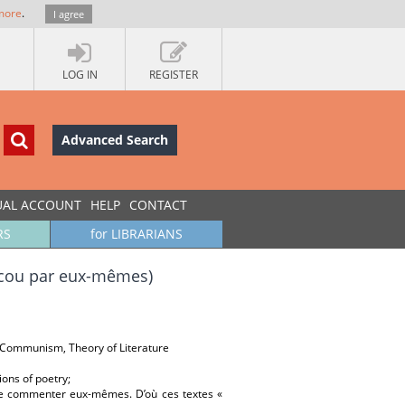
more
.
I agree
LOG IN
REGISTER
Advanced Search
UAL ACCOUNT
HELP
CONTACT
RS
for LIBRARIANS
oscou par eux-mêmes)
of Communism, Theory of Literature
ions of poetry;
 se commenter eux-mêmes. D’où ces textes «