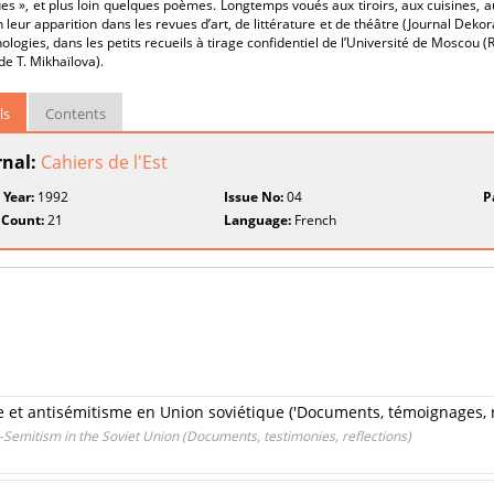
es », et plus loin quelques poèmes. Longtemps voués aux tiroirs, aux cuisines, au
in leur apparition dans les revues d’art, de littérature et de théâtre (Journal Deko
ologies, dans les petits recueils à tirage confidentiel de l’Université de Moscou (Rou
 de T. Mikhaïlova).
ls
Contents
rnal:
Cahiers de l'Est
 Year:
1992
Issue No:
04
P
 Count:
21
Language:
French
e et antisémitisme en Union soviétique ('Documents, témoignages, r
-Semitism in the Soviet Union (Documents, testimonies, reflections)