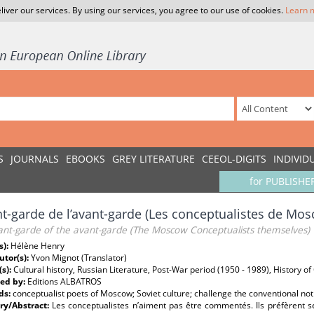
liver our services. By using our services, you agree to our use of cookies.
Learn 
S
JOURNALS
EBOOKS
GREY LITERATURE
CEEOL-DIGITS
INDIVID
for PUBLISHE
nt-garde de l’avant-garde (Les conceptualistes de M
ant-garde of the avant-garde (The Moscow Conceptualists themselves)
s):
Hélène Henry
utor(s):
Yvon Mignot (Translator)
(s):
Cultural history, Russian Literature, Post-War period (1950 - 1989), History 
ed by:
Editions ALBATROS
ds:
conceptualist poets of Moscow; Soviet culture; challenge the conventional not
y/Abstract:
Les conceptualistes n’aiment pas être commentés. Ils préfèrent