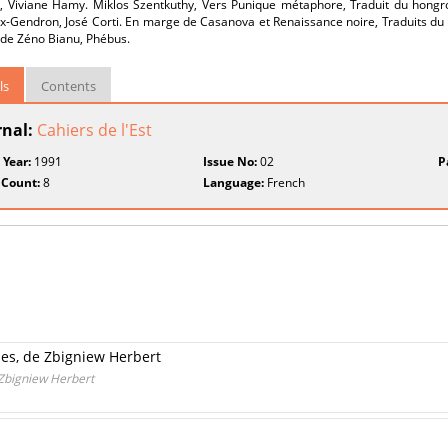
, Viviane Hamy. Miklos Szentkuthy, Vers Punique métaphore, Traduit du hongro
x-Gendron, José Corti. En marge de Casanova et Renaissance noire, Traduits du
 de Zéno Bianu, Phébus.
ls
Contents
rnal:
Cahiers de l'Est
 Year:
1991
Issue No:
02
P
 Count:
8
Language:
French
es, de Zbigniew Herbert
Zbigniew Herbert