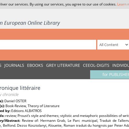
liver our services. By using our services, you agree to our use of cookies.
Learn 
S
JOURNALS
EBOOKS
GREY LITERATURE
CEEOL-DIGITS
INDIVID
for PUBLISHE
ronique littéraire
y chronicle
s):
Daniel OSTER
(s):
Book-Review, Theory of Literature
ed by:
Editions ALBATROS
ds:
review; Proust’s style and themes; stylistic and metaphoric possibilities of writ
y/Abstract:
Review of: Hermann Grab, Le Parc municipal, Traduit de l’alle
e, Belfond. Dezso Kosztolanyi, Alouette, Roman traduit du hongrois par Peter 