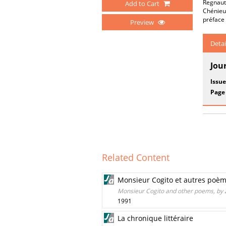
Regnaut
Add to Cart
Chénieu
préface
Preview
Detai
Jou
Issue
Page
Related Content
Monsieur Cogito et autres poèm
Monsieur Cogito and other poems, by 
1991
La chronique littéraire