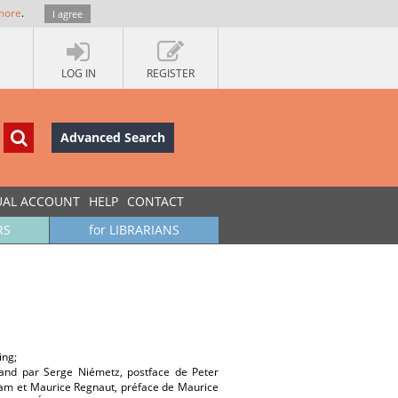
more
.
I agree
LOG IN
REGISTER
Advanced Search
UAL ACCOUNT
HELP
CONTACT
RS
for LIBRARIANS
ing;
mand par Serge Niémetz, postface de Peter
Adam et Maurice Regnaut, préface de Maurice