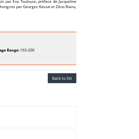
is par Éva Toulouse, préface de Jacqueline
 hongrois par Georges Kassaï et Zéno Bianu,
age Range:
193-200
Back to list