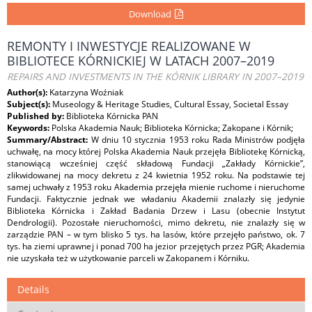
Download
REMONTY I INWESTYCJE REALIZOWANE W
BIBLIOTECE KÓRNICKIEJ W LATACH 2007–2019
REPAIRS AND INVESTMENTS IN THE KÓRNIK LIBRARY IN 2007–2019
Author(s):
Katarzyna Woźniak
Subject(s):
Museology & Heritage Studies, Cultural Essay, Societal Essay
Published by:
Biblioteka Kórnicka PAN
Keywords:
Polska Akademia Nauk; Biblioteka Kórnicka; Zakopane i Kórnik;
Summary/Abstract:
W dniu 10 stycznia 1953 roku Rada Ministrów podjęła
uchwałę, na mocy której Polska Akademia Nauk przejęła Bibliotekę Kórnicką,
stanowiącą wcześniej część składową Fundacji „Zakłady Kórnickie”,
zlikwidowanej na mocy dekretu z 24 kwietnia 1952 roku. Na podstawie tej
samej uchwały z 1953 roku Akademia przejęła mienie ruchome i nieruchome
Fundacji. Faktycznie jednak we władaniu Akademii znalazły się jedynie
Biblioteka Kórnicka i Zakład Badania Drzew i Lasu (obecnie Instytut
Dendrologii). Pozostałe nieruchomości, mimo dekretu, nie znalazły się w
zarządzie PAN – w tym blisko 5 tys. ha lasów, które przejęło państwo, ok. 7
tys. ha ziemi uprawnej i ponad 700 ha jezior przejętych przez PGR; Akademia
nie uzyskała też w użytkowanie parceli w Zakopanem i Kórniku.
Details