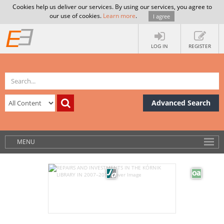
Cookies help us deliver our services. By using our services, you agree to
our use of cookies.
Learn more
.
I agree
LOG IN
REGISTER
Advanced Search
MENU