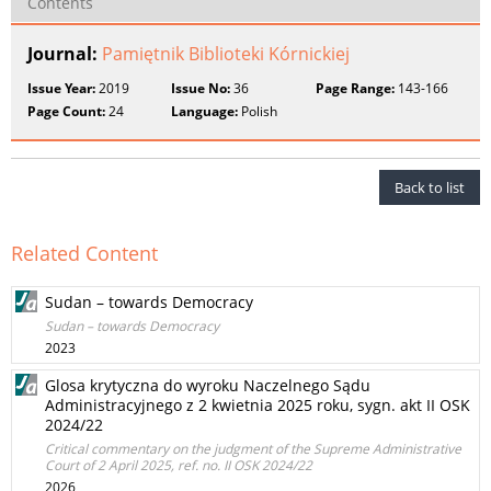
Contents
Journal:
Pamiętnik Biblioteki Kórnickiej
Issue Year:
2019
Issue No:
36
Page Range:
143-166
Page Count:
24
Language:
Polish
Back to list
Related Content
Sudan – towards Democracy
Sudan – towards Democracy
2023
Glosa krytyczna do wyroku Naczelnego Sądu
Administracyjnego z 2 kwietnia 2025 roku, sygn. akt II OSK
2024/22
Critical commentary on the judgment of the Supreme Administrative
Court of 2 April 2025, ref. no. II OSK 2024/22
2026