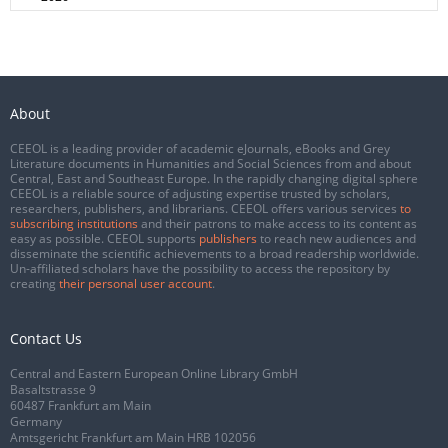
About
CEEOL is a leading provider of academic eJournals, eBooks and Grey
Literature documents in Humanities and Social Sciences from and about
Central, East and Southeast Europe. In the rapidly changing digital sphere
CEEOL is a reliable source of adjusting expertise trusted by scholars,
researchers, publishers, and librarians. CEEOL offers various services
to
subscribing institutions
and their patrons to make access to its content as
easy as possible. CEEOL supports
publishers
to reach new audiences and
disseminate the scientific achievements to a broad readership worldwide.
Un-affiliated scholars have the possibility to access the repository by
creating
their personal user account
.
Contact Us
Central and Eastern European Online Library GmbH
Basaltstrasse 9
60487 Frankfurt am Main
Germany
Amtsgericht Frankfurt am Main HRB 102056