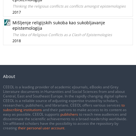
Thinking the religious conflicts as conflicts amongst epistemologies
2017
Mišljenje religijskih sukoba kao sukobljavanje
epistemologija
The Idea of Religious Conflicts as a Clash of Epistemologies
2018
About
CEEOL is a leading provider of academic eJournals, eBooks and Grey
Literature documents in Humanities and Social Sciences from and about
Central, East and Southeast Europe. In the rapidly changing digital sphere
CEEOL is a reliable source of adjusting expertise trusted by scholars,
researchers, publishers, and librarians. CEEOL offers various services
to
subscribing institutions
and their patrons to make access to its content as
easy as possible. CEEOL supports
publishers
to reach new audiences and
disseminate the scientific achievements to a broad readership worldwide.
Un-affiliated scholars have the possibility to access the repository by
creating
their personal user account
.