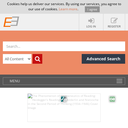
Cookies help us deliver our services. By using our services, you agree to
our use of cookies.
Learn more
.
I agree
LOG IN
REGISTER
Advanced Search
MENU