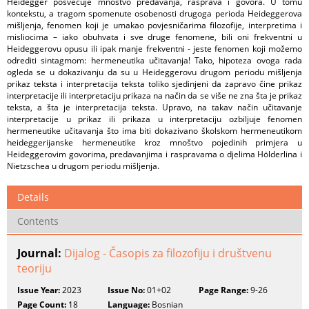
Heidegger posvećuje mnoštvo predavanja, rasprava i govora. U tomu
kontekstu, a tragom spomenute osobenosti drugoga perioda Heideggerova
mišljenja, fenomen koji je umakao povjesničarima filozofije, interpretima i
misliocima – iako obuhvata i sve druge fenomene, bili oni frekventni u
Heideggerovu opusu ili ipak manje frekventni - jeste fenomen koji možemo
odrediti sintagmom: hermeneutika učitavanja! Tako, hipoteza ovoga rada
ogleda se u dokazivanju da su u Heideggerovu drugom periodu mišljenja
prikaz teksta i interpretacija teksta toliko sjedinjeni da zapravo čine prikaz
interpretacije ili interpretaciju prikaza na način da se više ne zna šta je prikaz
teksta, a šta je interpretacija teksta. Upravo, na takav način učitavanje
interpretacije u prikaz ili prikaza u interpretaciju ozbiljuje fenomen
hermeneutike učitavanja što ima biti dokazivano školskom hermeneutikom
heideggerijanske hermeneutike kroz mnoštvo pojedinih primjera u
Heideggerovim govorima, predavanjima i raspravama o djelima Hӧlderlina i
Nietzschea u drugom periodu mišljenja.
Details
Contents
Journal:
Dijalog - Časopis za filozofiju i društvenu
teoriju
Issue Year:
2023
Issue No:
01+02
Page Range:
9-26
Page Count:
18
Language:
Bosnian