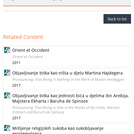
Back to list
Related Content
Orient et Occident
Orient et Occident
2011
Objavljivanje bitka kao ništa u djelu Martina Hajdegera
Pronouncing That Being is Nothing in the Work of Martin Heidegger
2017
Objavljivanje bitka kao jednosti bića u djelima Ibn Arebija,
Majstera Ekharta i Baruha de Spinoze
Pronouncing That Being is One in the Works of Ibn Arebi, Meister
Eckhart and Baruch de Spinoza
2017
Mišljenje religijskih sukoba kao sukobljavanje
epistemologija