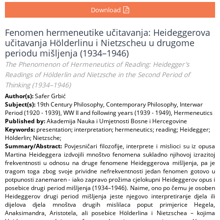
Download
Fenomen hermeneutike učitavanja: Heideggerova
učitavanja Hölderlinu i Nietzscheu u drugome
periodu mišljenja (1934–1946)
The Phenomenon of Hermeneutics of Reading: Heidegger’s
Readings of Hölderlin and Nietzsche in the Second Period of
Thinking (1934–1946)
Author(s):
Safer Grbić
Subject(s):
19th Century Philosophy, Contemporary Philosophy, Interwar
Period (1920 - 1939), WW II and following years (1939 - 1949), Hermeneutics
Published by:
Akademija Nauka i Umjetnosti Bosne i Hercegovine
Keywords:
presentation; interpretation; hermeneutics; reading; Heidegger;
Hölderlin; Nietzsche;
Summary/Abstract:
Povjesničari filozofije, interprete i mislioci su iz opusa
Martina Heideggera izdvojili mnoštvo fenomena sukladno njihovoj izrazitoj
frekventnosti u odnosu na druge fenomene Heideggerova mišljenja, pa je
tragom toga zbog svoje prividne nefrekventnosti jedan fenomen gotovo u
potpunosti zanemaren - iako zapravo prožima cjelokupni Heideggerov opus i
posebice drugi period mišljenja (1934–1946). Naime, ono po čemu je osoben
Heideggerov drugi period mišljenja jeste njegovo interpretiranje djela ili
dijelova djela mnoštva drugih mislilaca poput primjerice Hegela,
Anaksimandra, Aristotela, ali posebice Hӧlderlina i Nietzschea – kojima