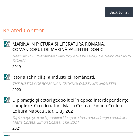
Back to list
Related Content
MARINA ÎN PICTURA ȘI LITERATURA ROMÂNĂ.
COMANDORUL DE MARINĂ VALENTIN DONICI
NAVY IN THE ROMANIAN PAINTING AND WRITING. CAPTAIN VALENTIN
DONICI
2019
Istoria Tehnicii și a Industriei Românești,
THE HISTORY OF ROMANIAN TECHNOLOGIES AND INDUSTRY
2020
Diplomaţie şi actori geopolitici în epoca interdependenţei
complexe, Coordonatori: Maria Costea , Simion Costea ,
Editura Napoca Star, Cluj, 2021
Diplomaţie şi actori geopolitici în epoca interdependenţei complexe,
Maria Costea, Simon Costea, Cluj, 2021
2021