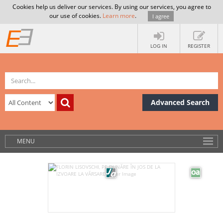
Cookies help us deliver our services. By using our services, you agree to
our use of cookies.
Learn more
.
I agree
LOG IN
REGISTER
Advanced Search
MENU