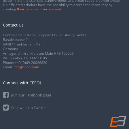
disseminate the scientific achievements to a broad readership worldwide.
Un-affiliated scholars have the possibility to access the repository by
creating
their personal user account
.
Contact Us
Central and Eastern European Online Library GmbH
Basaltstrasse 9
60487 Frankfurt am Main
Germany
Amtsgericht Frankfurt am Main HRB 102056
VAT number: DE300273105
Phone:
+49 (0)69-20026820
Email:
info@ceeol.com
Connect with CEEOL
Join our Facebook page
Follow us on Twitter