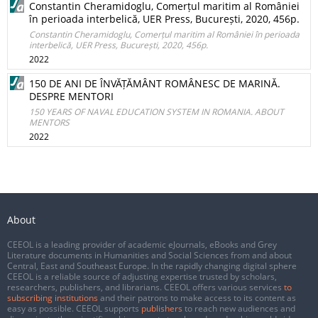
Constantin Cheramidoglu, Comerțul maritim al României
în perioada interbelică, UER Press, București, 2020, 456p.
Constantin Cheramidoglu, Comerțul maritim al României în perioada
interbelică, UER Press, București, 2020, 456p.
2022
150 DE ANI DE ÎNVĂȚĂMÂNT ROMÂNESC DE MARINĂ.
DESPRE MENTORI
150 YEARS OF NAVAL EDUCATION SYSTEM IN ROMANIA. ABOUT
MENTORS
2022
About
CEEOL is a leading provider of academic eJournals, eBooks and Grey
Literature documents in Humanities and Social Sciences from and about
Central, East and Southeast Europe. In the rapidly changing digital sphere
CEEOL is a reliable source of adjusting expertise trusted by scholars,
researchers, publishers, and librarians. CEEOL offers various services
to
subscribing institutions
and their patrons to make access to its content as
easy as possible. CEEOL supports
publishers
to reach new audiences and