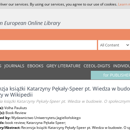
liver our services. By using our services, you agree to our use of cookies.
Learn 
S
JOURNALS
EBOOKS
GREY LITERATURE
CEEOL-DIGITS
INDIVID
for PUBLISHE
zja książki Katarzyny Pękały-Speer pt. Wiedza w bud
y w Wikipedii
ja książki Katarzyny Pękały-Speer pt. Wiedza w budowie. O społecznym
s):
Volha Pauliuts
(s):
Book-Review
ed by:
Wydawnictwo Uniwersytetu Jagiellońskiego
ds:
book review; Katarzyna Pękała-Speer;
y/Abstract:
Recenzja książki Katarzyny Pękały-Speer pt. Wiedza w budowie. O 