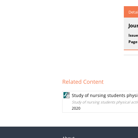
Detai
Jou
Issue
Page
Related Content
Study of nursing students physica
Study of nursing students physical activ
2020