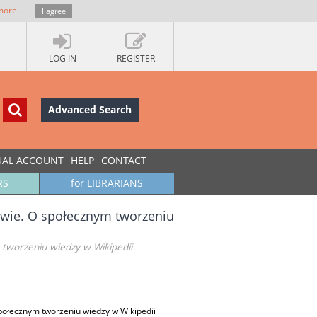
more
.
I agree
LOG IN
REGISTER
Advanced Search
UAL ACCOUNT
HELP
CONTACT
RS
for LIBRARIANS
owie. O społecznym tworzeniu
 tworzeniu wiedzy w Wikipedii
społecznym tworzeniu wiedzy w Wikipedii