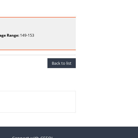
age Range:
149-153
Back to list