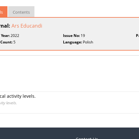
ls
Contents
rnal:
Ars Educandi
 Year:
2022
Issue No:
19
P
 Count:
5
Language:
Polish
l activity levels.
ity levels.