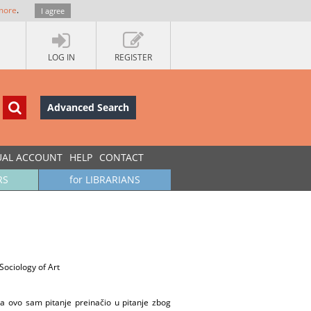
more
.
I agree
LOG IN
REGISTER
Advanced Search
UAL ACCOUNT
HELP
CONTACT
RS
for LIBRARIANS
Sociology of Art
a ovo sam pitanje preinačio u pitanje zbog