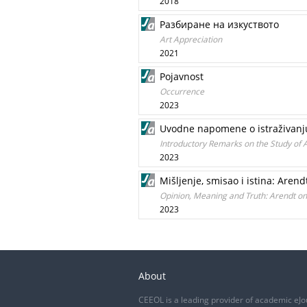
2018
Разбиране на изкуството
Art Appreciation
2021
Pojavnost
Occurrence
2023
Uvodne napomene o istraživanju
Introductory Remarks on the Study of 
2023
Mišljenje, smisao i istina: Aren
Opinion, Meaning and Truth: Arendt on 
2023
About
CEEOL is a leading provider of academic eJo