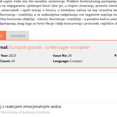
udi uopće traže ono što navodno uznemiruje. Problem kontinuiranog postojanja
o ne izbjegavamo cjelokupni horor žanr jer, u mojem shvaćanju, promiče istinsk
univerzalnih i općih teorija o hororu, u kontekstu načina na koji stravična bi
 fascinaciju i znatiželju, a ta zadovoljstva nadjačavaju sve negativne osjećaje k
Ova žanrovska obilježja – interes, fascinacija i znatiželja – a posebno kad su u
bjašnjavaju zbog čega se horor fikcije i dalje konzumiraju i proizvode, najčešće cik
ls
Contents
rnal:
Europski glasnik - Le Messager européen
 Year:
2023
Issue No:
28
P
 Count:
24
Language:
Croatian
j z reakcjami emocjonalnymi widza
 the Arousal of Audience Emotions