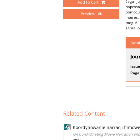
čega lj
Add to Cart
naprost
pomoću 
Preview
interes,
mogući. 
žanra, o
Detai
Jou
Issue
Page
Related Content
Koordynowanie narracji filmowe
On Co-Ordinating Movie Narration and