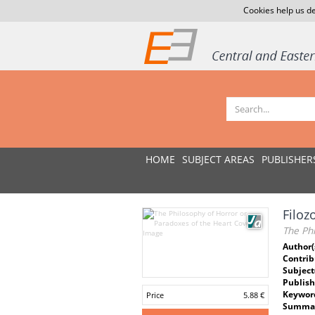
Cookies help us de
HOME
SUBJECT AREAS
PUBLISHER
Filoz
The Ph
Author(
Contrib
Subject
Publish
Keywor
Price
5.88 €
Summar