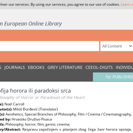
liver our services. By using our services, you agree to our use of cookies.
Learn 
S
JOURNALS
EBOOKS
GREY LITERATURE
CEEOL-DIGITS
INDIVID
for PUBLISHE
ofija horora ili paradoksi srca
ilosophy of Horror or Paradoxes of the Heart
s):
Noël Carroll
utor(s):
Miloš Đurđević (Translator)
(s):
Aesthetics, Special Branches of Philosophy, Film / Cinema / Cinematography, 
ed by:
Hrvatsko Društvo Pisaca
ds:
Philosophy; horror; film; genre; cinema;
y/Abstract:
Raspravu započinjem s pitanjem zbog čega žanr horora opstaje, 