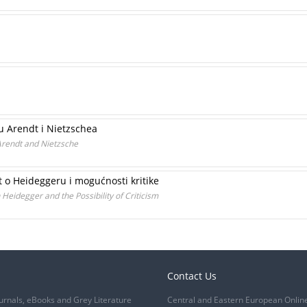
 Arendt i Nietzschea
Arendt and Nietzsche
dt o Heideggeru i mogućnosti kritike
Heidegger and the Possibility of Criticism
Contact Us
urnals, eBooks and Grey Literature
Central and Eastern European Onlin