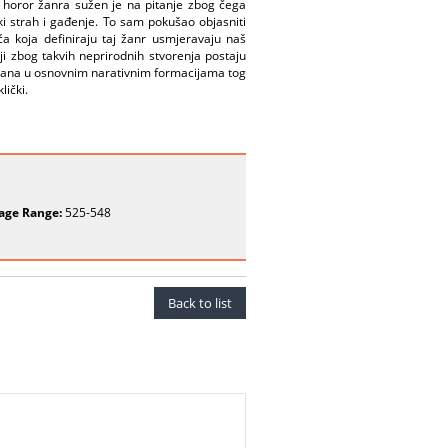
 horor žanra sužen je na pitanje zbog čega
i strah i gađenje. To sam pokušao objasniti
ća koja definiraju taj žanr usmjeravaju naš
oji zbog takvih neprirodnih stvorenja postaju
većana u osnovnim narativnim formacijama tog
lički.
age Range:
525-548
Back to list