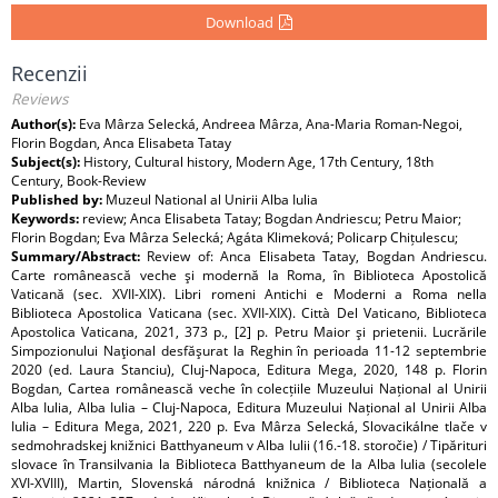
Download
Recenzii
Reviews
Author(s):
Eva Mârza Selecká, Andreea Mârza, Ana-Maria Roman-Negoi,
Florin Bogdan, Anca Elisabeta Tatay
Subject(s):
History, Cultural history, Modern Age, 17th Century, 18th
Century, Book-Review
Published by:
Muzeul National al Unirii Alba Iulia
Keywords:
review; Anca Elisabeta Tatay; Bogdan Andriescu; Petru Maior;
Florin Bogdan; Eva Mârza Selecká; Agáta Klimeková; Policarp Chițulescu;
Summary/Abstract:
Review of: Anca Elisabeta Tatay, Bogdan Andriescu.
Carte românească veche şi modernă la Roma, în Biblioteca Apostolică
Vaticană (sec. XVII-XIX). Libri romeni Antichi e Moderni a Roma nella
Biblioteca Apostolica Vaticana (sec. XVII-XIX). Città Del Vaticano, Biblioteca
Apostolica Vaticana, 2021, 373 p., [2] p. Petru Maior şi prietenii. Lucrările
Simpozionului Naţional desfăşurat la Reghin în perioada 11-12 septembrie
2020 (ed. Laura Stanciu), Cluj-Napoca, Editura Mega, 2020, 148 p. Florin
Bogdan, Cartea românească veche în colecțiile Muzeului Național al Unirii
Alba Iulia, Alba Iulia – Cluj-Napoca, Editura Muzeului Național al Unirii Alba
Iulia – Editura Mega, 2021, 220 p. Eva Mârza Selecká, Slovacikálne tlače v
sedmohradskej knižnici Batthyaneum v Alba Iulii (16.-18. storočie) / Tipărituri
slovace în Transilvania la Biblioteca Batthyaneum de la Alba Iulia (secolele
XVI-XVIII), Martin, Slovenská národná knižnica / Biblioteca Națională a