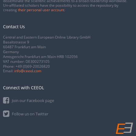
disseminate the scientific achievements to a broad readership worldwide.
Un-affiliated scholars have the possibility to access the repository by
creating
their personal user account
.
Contact Us
Central and Eastern European Online Library GmbH
Basaltstrasse 9
60487 Frankfurt am Main
Germany
Amtsgericht Frankfurt am Main HRB 102056
VAT number: DE300273105
Phone:
+49 (0)69-20026820
Email:
info@ceeol.com
Connect with CEEOL
Join our Facebook page
Follow us on Twitter