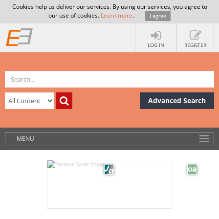
Cookies help us deliver our services. By using our services, you agree to
our use of cookies.
Learn more
.
I agree
LOG IN
REGISTER
Advanced Search
MENU