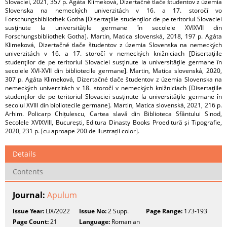
Slovaciei, 2021, 357 p. Agáta Klimeková, Dizertačné tlače študentov z územia
Slovenska na nemeckých univerzitách v 16. a 17. storočí vo
Forschungsbibliothek Gotha [Disertaţiile studenţilor de pe teritoriul Slovaciei
susţinute la universităţile germane în secolele XVIXVII din
Forschungsbibliothek Gotha]. Martin, Matica slovenská, 2018, 197 p. Agáta
Klimeková, Dizertačné tlače študentov z územia Slovenska na nemeckých
univerzitách v 16. a 17. storočí v nemeckých knižniciach [Disertaţiile
studenţilor de pe teritoriul Slovaciei susţinute la universităţile germane în
secolele XVI-XVII din bibliotecile germane]. Martin, Matica slovenská, 2020,
307 p. Agáta Klimeková, Dizertačné tlače študentov z územia Slovenska na
nemeckých univerzitách v 18. storočí v nemeckých knižniciach [Disertaţiile
studenţilor de pe teritoriul Slovaciei susţinute la universităţile germane în
secolul XVIII din bibliotecile germane]. Martin, Matica slovenská, 2021, 216 p.
Arhim. Policarp Chițulescu, Cartea slavă din Biblioteca Sfântului Sinod,
Secolele XVIXVIII, București, Editura Dinasty Books Proeditură și Tipografie,
2020, 231 p. [cu aproape 200 de ilustrații color].
Details
Contents
Journal:
Apulum
Issue Year:
LIX/2022
Issue No:
2 Supp.
Page Range:
173-193
Page Count:
21
Language:
Romanian