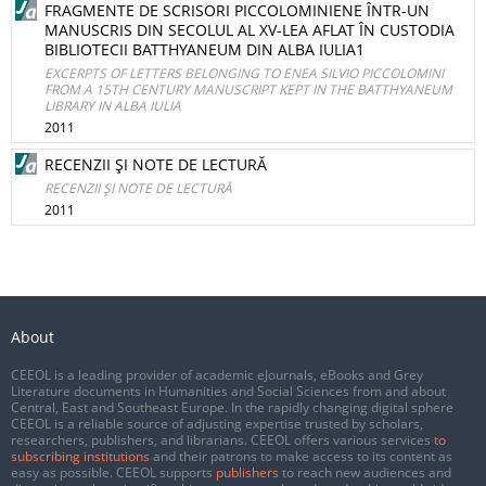
FRAGMENTE DE SCRISORI PICCOLOMINIENE ÎNTR-UN
MANUSCRIS DIN SECOLUL AL XV-LEA AFLAT ÎN CUSTODIA
BIBLIOTECII BATTHYANEUM DIN ALBA IULIA1
EXCERPTS OF LETTERS BELONGING TO ENEA SILVIO PICCOLOMINI
FROM A 15TH CENTURY MANUSCRIPT KEPT IN THE BATTHYANEUM
LIBRARY IN ALBA IULIA
2011
RECENZII ŞI NOTE DE LECTURĂ
RECENZII ŞI NOTE DE LECTURĂ
2011
About
CEEOL is a leading provider of academic eJournals, eBooks and Grey
Literature documents in Humanities and Social Sciences from and about
Central, East and Southeast Europe. In the rapidly changing digital sphere
CEEOL is a reliable source of adjusting expertise trusted by scholars,
researchers, publishers, and librarians. CEEOL offers various services
to
subscribing institutions
and their patrons to make access to its content as
easy as possible. CEEOL supports
publishers
to reach new audiences and